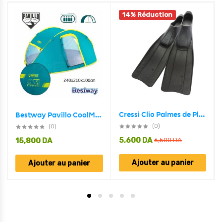
14% Réduction
Cressi Clio Palmes de Plongée Professionnel avec Longue Lame – زعانف السباحة
Bestway Pavillo CoolMount Tente pour 4 Personnes 240 x 210 x 100cm ‎68087
(0)
(0)
5,600
DA
15,800
DA
6,500
DA
Ajouter au panier
Ajouter au panier