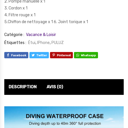
2. Pompe manuelle x 1
3. Cordon x 1
4. Filtre rouge x 1
5.Chiffon de nettoyage x 1 6. Joint torique x 1
Catégorie :
Vacance & Loisir
Étiquettes :
Étui
,
IPhone
,
PULUZ
Facebook
Twitter
Pinterest
Whatsapp
DESCRIPTION
AVIS (0)