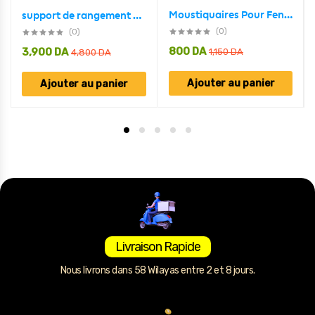
Moustiquaires Pour Fenêtre Avec Fixation 1.4 × 1.2 M
support de rangement en acier inoxydable pour salle de bain WC
(0)
(0)
800
DA
3,900
DA
1,150
DA
4,800
DA
Ajouter au panier
Ajouter au panier
Livraison Rapide
Nous livrons dans 58 Wilayas entre 2 et 8 jours.