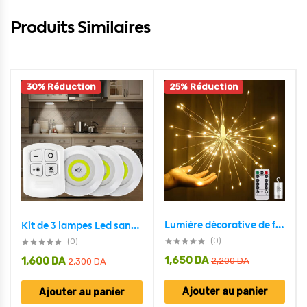
Produits Similaires
30% Réduction
25% Réduction
Lumière décorative de feux d’artifice en LED
Kit de 3 lampes Led sans fil avec télécommande
(0)
(0)
1,650
DA
1,600
DA
2,200
DA
2,300
DA
Ajouter au panier
Ajouter au panier