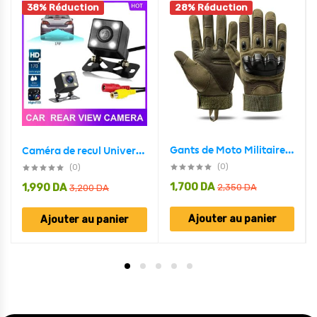
38% Réduction
28% Réduction
Gants de Moto Militaire Tactique Doigt Complet
Caméra de recul Universel 4 LED Vision nocturne , Ultrawide et Étanche
(0)
(0)
1,700
DA
1,990
DA
2,350
DA
3,200
DA
Ajouter au panier
Ajouter au panier