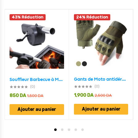
43% Réduction
24% Réduction
Gants de Moto antidérapants demi-doigt v2
Souffleur Barbecue à Main
(0)
(0)
1,900
DA
850
DA
2,500
DA
1,500
DA
Ajouter au panier
Ajouter au panier