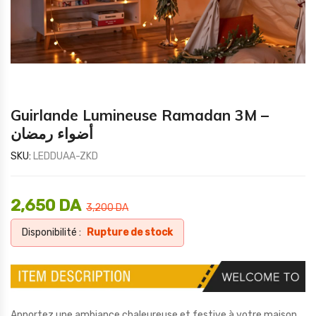
Guirlande Lumineuse Ramadan 3M –
أضواء رمضان
SKU:
LEDDUAA-ZKD
2,650
DA
3,200
DA
Disponibilité :
Rupture de stock
Apportez une ambiance chaleureuse et festive à votre maison