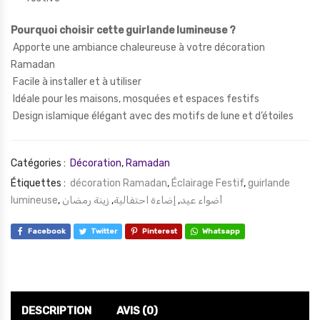
Pourquoi choisir cette guirlande lumineuse ?
Apporte une ambiance chaleureuse à votre décoration
Ramadan
Facile à installer et à utiliser
Idéale pour les maisons, mosquées et espaces festifs
Design islamique élégant avec des motifs de lune et d’étoiles
Catégories :
Décoration
,
Ramadan
Étiquettes :
décoration Ramadan
,
Éclairage Festif
,
guirlande
lumineuse
,
زينة رمضان
,
إضاءة احتفالية
,
أضواء عيد
Facebook
Twitter
Pinterest
Whatsapp
DESCRIPTION
AVIS (0)