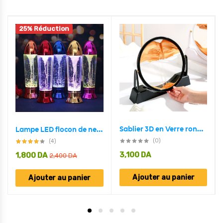
25% Réduction
Sablier 3D en Verre rond 12 pouces pour la décoration de la maison
Lampe LED flocon de neige magique rotatif RGB
(0)
(4)
3,100
DA
1,800
DA
2,400
DA
Ajouter au panier
Ajouter au panier