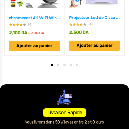
Projecteur Led de Disco RGB intelligente décoration Chambre à coucher
chromecast 4K WiFi Wireless Display Dongle TV Stick TV Stick Media Video Streamer HD
(4)
(4)
2,300
DA
2,100
DA
2,300
DA
Ajouter au panier
Ajouter au panier
Livraison Rapide
Nous livrons dans 58 Wilayas entre 2 et 8 jours.