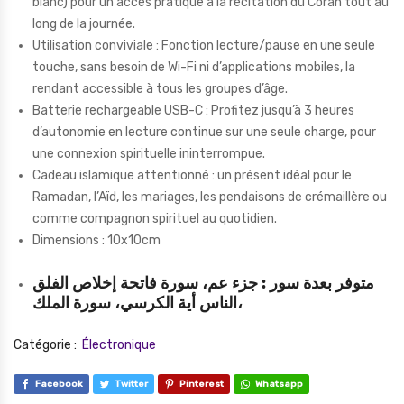
blanc) pour un accès pratique à la récitation du Coran tout au
long de la journée.
Utilisation conviviale : Fonction lecture/pause en une seule
touche, sans besoin de Wi-Fi ni d’applications mobiles, la
rendant accessible à tous les groupes d’âge.
Batterie rechargeable USB-C : Profitez jusqu’à 3 heures
d’autonomie en lecture continue sur une seule charge, pour
une connexion spirituelle ininterrompue.
Cadeau islamique attentionné : un présent idéal pour le
Ramadan, l’Aïd, les mariages, les pendaisons de crémaillère ou
comme compagnon spirituel au quotidien.
Dimensions : 10x10cm
متوفر بعدة سور : جزء عم، سورة فاتحة إخلاص الفلق
الناس أية الكرسي، سورة الملك،
Catégorie :
Électronique
Facebook
Twitter
Pinterest
Whatsapp