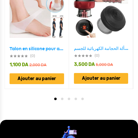
ألة الحجامة الكهربائية للجسم – Ventouse Hijama électrique
Talon en silicone pour augmenter la hauteur – Unisexe
(0)
(0)
3,500
DA
1,100
DA
5,000
DA
2,000
DA
Ajouter au panier
Ajouter au panier