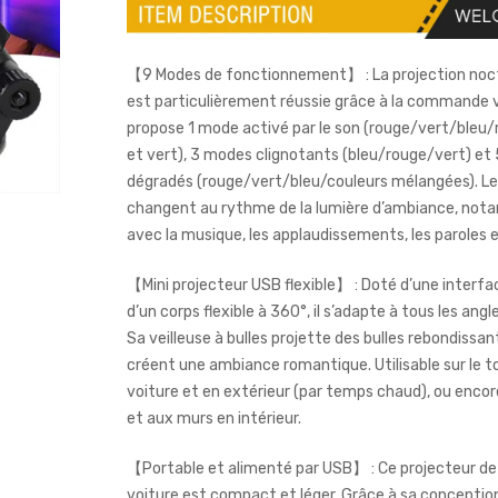
【9 Modes de fonctionnement】 : La projection noc
est particulièrement réussie grâce à la commande v
propose 1 mode activé par le son (rouge/vert/bleu/
et vert), 3 modes clignotants (bleu/rouge/vert) et
dégradés (rouge/vert/bleu/couleurs mélangées). Le
changent au rythme de la lumière d’ambiance, no
avec la musique, les applaudissements, les paroles et
【Mini projecteur USB flexible】 : Doté d’une interf
d’un corps flexible à 360°, il s’adapte à tous les angle
Sa veilleuse à bulles projette des bulles rebondissan
créent une ambiance romantique. Utilisable sur le t
voiture et en extérieur (par temps chaud), ou encor
et aux murs en intérieur.
【Portable et alimenté par USB】 : Ce projecteur de 
voiture est compact et léger. Grâce à sa conceptio