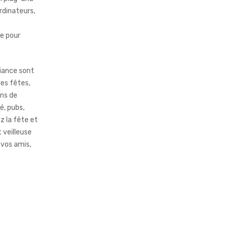
ordinateurs,
re pour
iance sont
les fêtes,
ons de
é, pubs,
z la fête et
 veilleuse
vos amis,