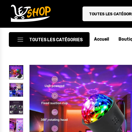
TOUTES LES CATÉGOR
Letshop.dz
Accueil
Bouti
TOUTES LES CATÉGORIES
Accessoires
Accessoires Auto/Moto
Accessoires PC
Camping & Randonnée
Cuisine
Décoration
Electroménager