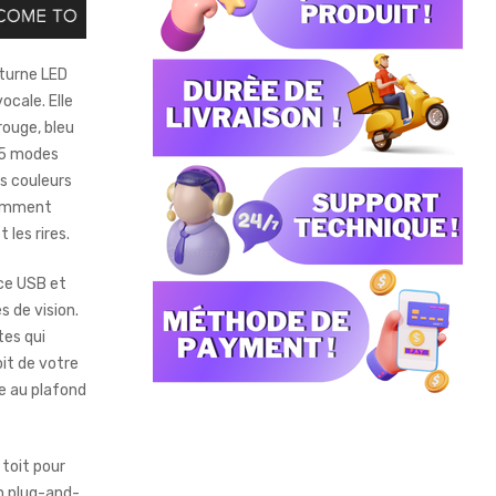
turne LED
ocale. Elle
rouge, bleu
 5 modes
s couleurs
tamment
 les rires.
ace USB et
s de vision.
tes qui
oit de votre
e au plafond
toit pour
n plug-and-