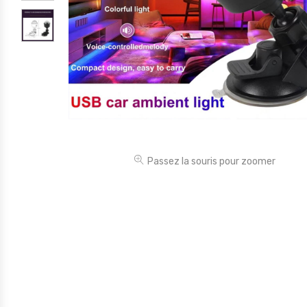
Électronique
Jouets
Maison
Maternité
Outillages & Bricolage
Packs
Passez la souris pour zoomer
Sac à dos et Mode
Soins & Beauté
Sport
Divers