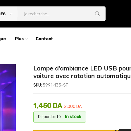
IES
que
Plus
Contact
Lampe d’ambiance LED USB pou
voiture avec rotation automatiq
SKU:
5991-135-SF
1,450
DA
2,000
DA
Disponibilité :
In stock