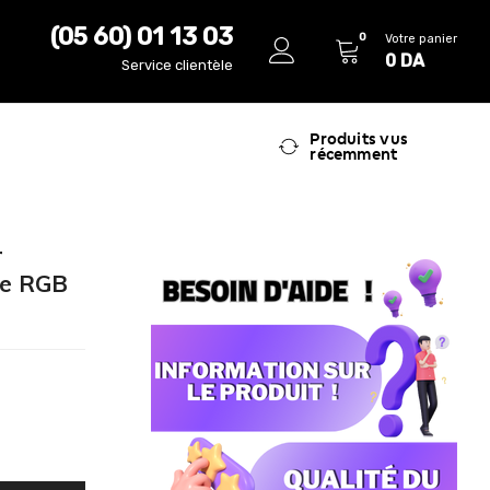
(05 60) 01 13 03
0
Votre panier
0
DA
Service clientèle
Produits vus
récemment
r
ue RGB