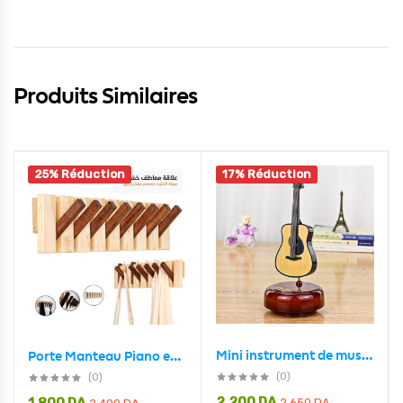
Produits Similaires
25% Réduction
17% Réduction
Mini instrument de musique rétro GUITARE, boîte à musique Décoration
Porte Manteau Piano en Bois 7 crochet Design Moderne nature-marron
(0)
(0)
2,200
DA
2,650
DA