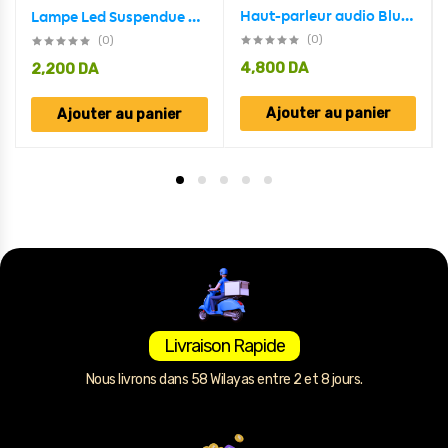
Haut-parleur audio Bluetooth sans fil En forme de Voiture Vintage , Carte mémoire , appels , AUX , Clé USB , FM RADIO
Lampe Led Suspendue En Forme De Boule Décorative, Rechargeable Par Usb, Pour Camping Intérieur Et Extérieur, En Forme De Lune Ou De Terre, 1 Pièce
(0)
(0)
4,800
DA
2,200
DA
Ajouter au panier
Ajouter au panier
Livraison Rapide
Nous livrons dans 58 Wilayas entre 2 et 8 jours.