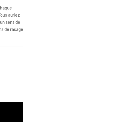
 chaque
ous auriez
cun sens de
ns de rasage