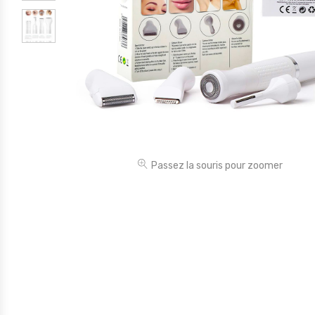
Électronique
Jouets
Maison
Maternité
Outillages & Bricolage
Packs
Passez la souris pour zoomer
Sac à dos et Mode
Soins & Beauté
Sport
Divers