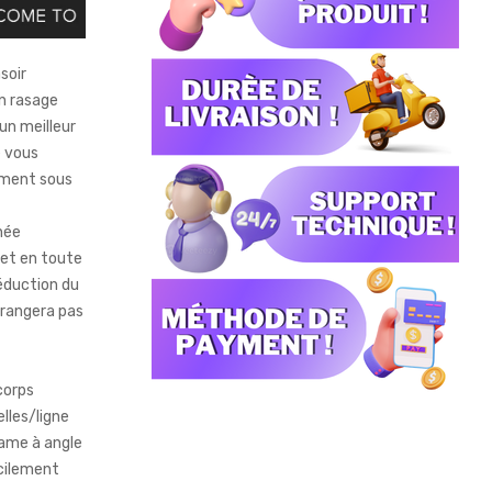
soir
un rasage
un meilleur
e vous
ement sous
née
 et en toute
réduction du
érangera pas
corps
lles/ligne
lame à angle
acilement