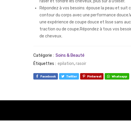
raser et tondre les cheveux, plus sûr à utiliser.
Répondez à vos besoins: épouse la peau et suit
contour du corps avec une performance douce.V
une expérience de coupe douce et lisse sans au
traction ou de coupe.Répondez à tous vos besoi
de cheveux.
Catégorie :
Soins & Beauté
Étiquettes :
epilation
,
rasoir
Facebook
Twitter
Pinterest
Whatsapp