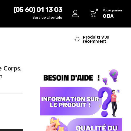
(05 60) 01 13 03
0
Votre panier
0
DA
Service clientèle
Produits vus
récemment
e Corps,
n