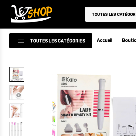
TOUTES LES CATÉGOR
Letshop.dz
Accueil
Bouti
TOUTES LES CATÉGORIES
Accessoires
Accessoires Auto/Moto
Accessoires PC
Camping & Randonnée
Cuisine
Décoration
Electroménager