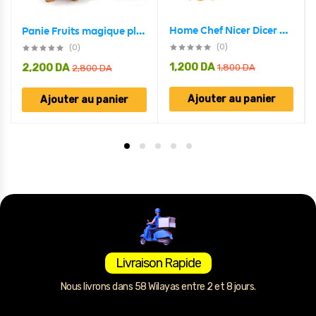
Home Chef Nicer Dicer Multi-Cutter 5en1 Pour Fruits Et Légumes
Panie Fruits magique pliable en bambou
(0)
(0)
1,200
DA
2,200
DA
1,800
DA
2,800
DA
Ajouter au panier
Ajouter au panier
Livraison Rapide
Nous livrons dans 58 Wilayas entre 2 et 8 jours.