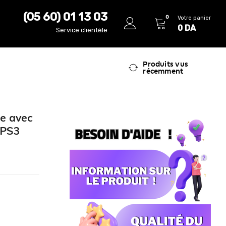
(05 60) 01 13 03
0
Votre panier
0
DA
Service clientèle
Produits vus
récemment
le avec
 PS3