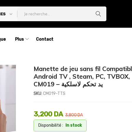
IES
que
Plus
Contact
Manette de jeu sans fil Compatib
Android TV , Steam, PC, TVBOX,
CM019 – يد تحكم لاسلكية
SKU:
CM019-TTS
3,200
DA
3,800
DA
Disponibilité :
In stock