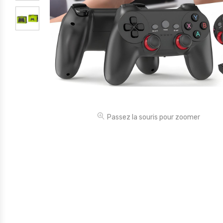
Électronique
Jouets
Maison
Maternité
Outillages & Bricolage
Packs
Passez la souris pour zoomer
Sac à dos et Mode
Soins & Beauté
Sport
Divers