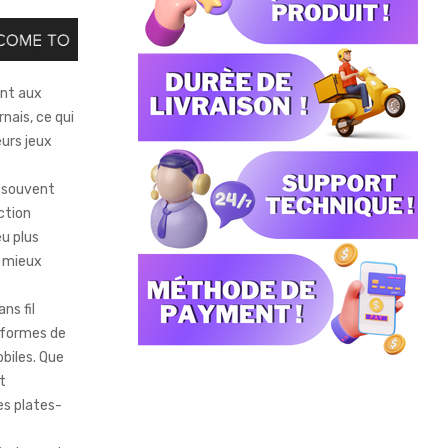
tent aux
nais, ce qui
eurs jeux
nt souvent
ction
eu plus
e mieux
ns fil
-formes de
obiles. Que
t
es plates-