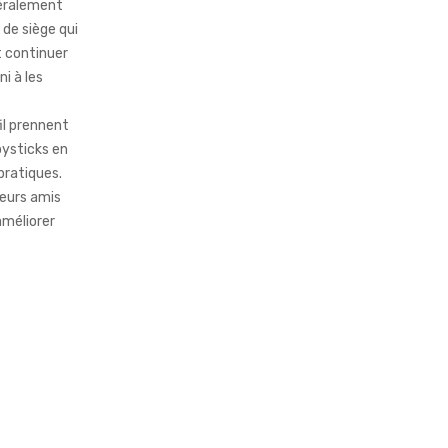
néralement
de siège qui
t continuer
ni à les
fil prennent
oysticks en
pratiques.
 leurs amis
améliorer