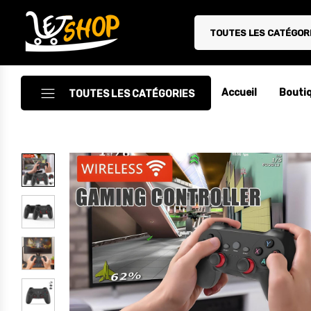
TOUTES LES CATÉGOR
Letshop.dz
Accueil
Bouti
TOUTES LES CATÉGORIES
Accessoires
Accessoires Auto/Moto
Accessoires PC
Camping & Randonnée
Cuisine
Décoration
Electroménager