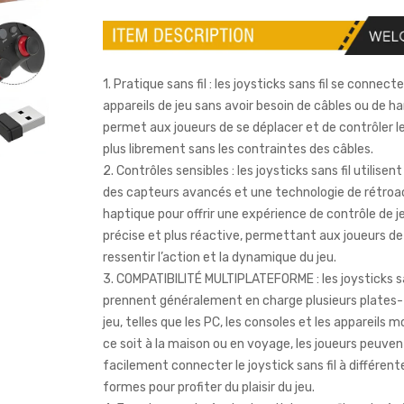
1. Pratique sans fil : les joysticks sans fil se connec
appareils de jeu sans avoir besoin de câbles ou de har
permet aux joueurs de se déplacer et de contrôler l
plus librement sans les contraintes des câbles.
2. Contrôles sensibles : les joysticks sans fil utilise
des capteurs avancés et une technologie de rétroa
haptique pour offrir une expérience de contrôle de j
précise et plus réactive, permettant aux joueurs d
ressentir l’action et la dynamique du jeu.
3. COMPATIBILITÉ MULTIPLATEFORME : les joysticks sa
prennent généralement en charge plusieurs plates
jeu, telles que les PC, les consoles et les appareils m
ce soit à la maison ou en voyage, les joueurs peuven
facilement connecter le joystick sans fil à différent
formes pour profiter du plaisir du jeu.