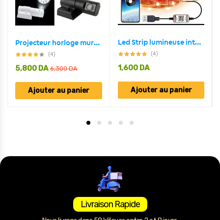
Led Strip lumineuse intelligente 5M USB Bluetooth pour décoration
Projecteur horloge mural HD Rotation à 180 degrés 2 mode et 4 couleur
(4)
(4)
1,600
DA
5,800
DA
6,300
DA
Ajouter au panier
Ajouter au panier
Livraison Rapide