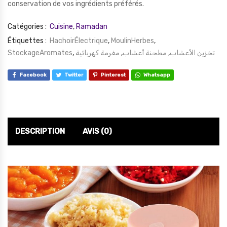
conservation de vos ingrédients préférés.
Catégories :
Cuisine
,
Ramadan
Étiquettes :
HachoirÉlectrique
,
MoulinHerbes
,
StockageAromates
,
مفرمة كهربائية
,
مطحنة أعشاب
,
تخزين الأعشاب
Facebook
Twitter
Pinterest
Whatsapp
DESCRIPTION
AVIS (0)