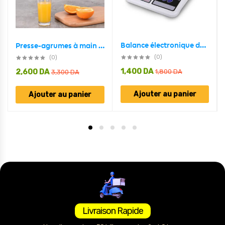
Balance électronique de cuisine de haute précision 10kg/1g
Presse-agrumes à main en aluminium pour Jus de fruits
(0)
(0)
1,400
DA
2,600
DA
1,800
DA
3,300
DA
Ajouter au panier
Ajouter au panier
Livraison Rapide