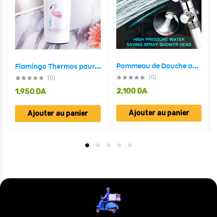
Pommeau de Douche avec Ventilateur Économie 360 Degrés Rotation
Flamingo Thermos pour tasses à café de 380ML en acier inoxydable
(0)
(0)
2,100
DA
1,950
DA
Ajouter au panier
Ajouter au panier