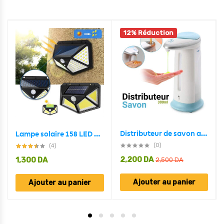
12% Réduction
Distributeur de savon automatique à capteur sans contact 300 ml
Lampe solaire 158 LED détecteur de mouvement imperméable 3 modes
(0)
(4)
2,200
DA
1,300
DA
2,500
DA
Ajouter au panier
Ajouter au panier