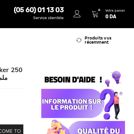
(05 60) 01 13 03
0
Votre panier
0
DA
Service clientèle
Produits vus
récemment
oker 250
ملمع