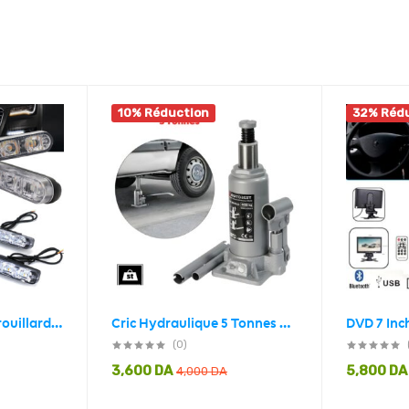
10% Réduction
32% Réd
Feux de jour anti-brouillard Standard pour voiture 2 pcs ,10 led
Cric Hydraulique 5 Tonnes KSF Energy – رافعة سيارة هيدروليكية سعة 5 أطنان
(0)
3,600
DA
5,800
DA
4,000
DA