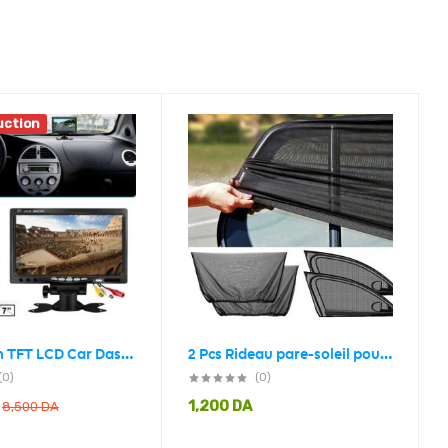
uction
DVD 7 Inch TFT LCD Car Dashboard Touchscreen Monitor
2 Pcs Rideau pare-soleil pour fenêtre arrière
(0)
(0)
1,200
DA
8,500
DA