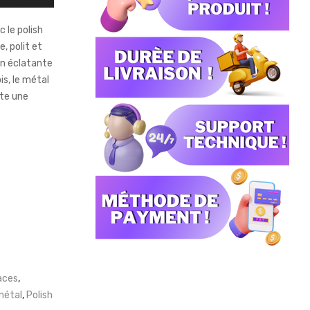
 le polish
, polit et
ion éclatante
is, le métal
rte une
aces
,
métal
,
Polish