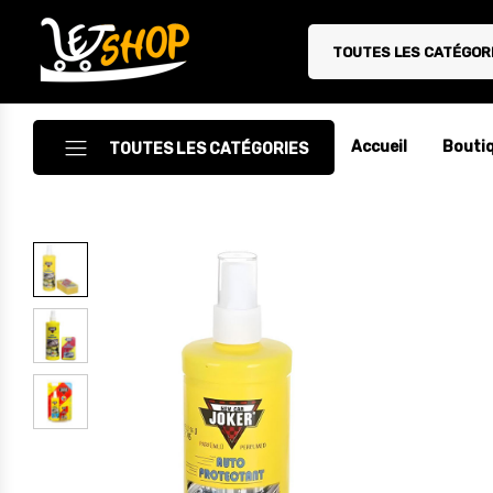
TOUTES LES CATÉGOR
Letshop.dz
Accueil
Bouti
TOUTES LES CATÉGORIES
Accessoires
Accessoires Auto/Moto
Accessoires PC
Camping & Randonnée
Cuisine
Décoration
Electroménager