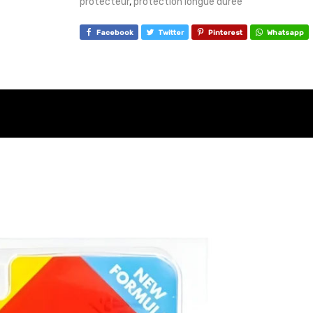
protecteur
,
protection longue durée
Facebook
Twitter
Pinterest
Whatsapp