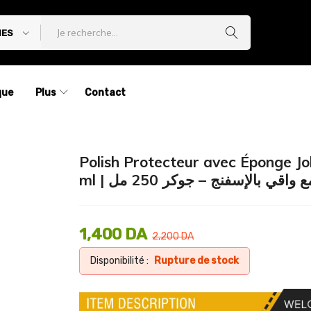
IES
que
Plus
Contact
Polish Protecteur avec Éponge J
ml |  واقي بالإسفنج – جوكر 250 مل
1,400
DA
2,200
DA
Disponibilité :
Rupture de stock