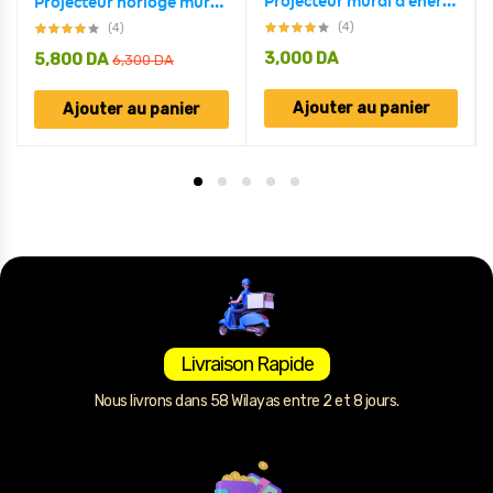
Projecteur mural à energie solaire en forme de camera Avec Détecteur De Mouvement et détecteur jour/nuit
Projecteur horloge mural HD Rotation à 180 degrés 2 mode et 4 couleur
(4)
(4)
3,000
DA
5,800
DA
6,300
DA
Ajouter au panier
Ajouter au panier
Livraison Rapide
Nous livrons dans 58 Wilayas entre 2 et 8 jours.