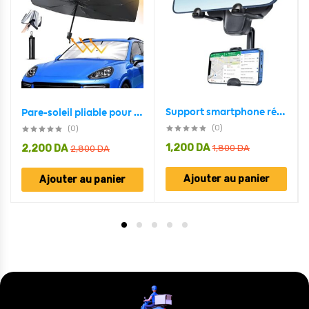
Support smartphone réglable pour rétroviseur de voiture 360 degrés
Pare-soleil pliable pour voiture protection solaire bloc UV
(0)
(0)
1,200
DA
2,200
DA
1,800
DA
2,800
DA
Ajouter au panier
Ajouter au panier