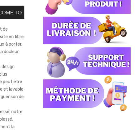
t de
site en fibre
ux à porter.
la douleur
 design
plus
ré peut être
e et lavable
 guérison de
lessé, notre
blessé,
ment la