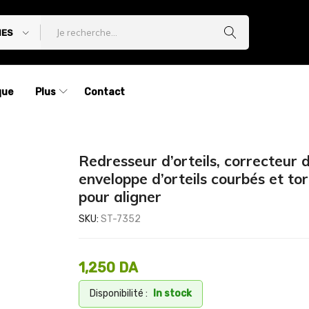
IES
que
Plus
Contact
Redresseur d’orteils, correcteur d’
enveloppe d’orteils courbés et to
pour aligner
SKU:
ST-7352
1,250
DA
Disponibilité :
In stock