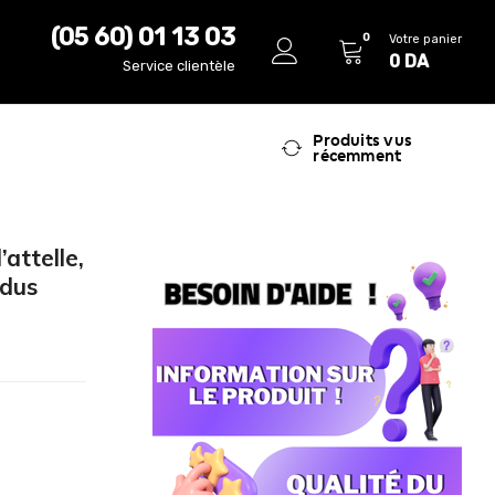
(05 60) 01 13 03
0
Votre panier
0
DA
Service clientèle
Produits vus
récemment
attelle,
rdus