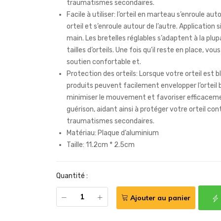
traumatismes secondaires.
Facile à utiliser: l’orteil en marteau s’enroule aut
orteil et s’enroule autour de l’autre. Application 
main. Les bretelles réglables s’adaptent à la plup
tailles d’orteils. Une fois qu’il reste en place, vou
soutien confortable et.
Protection des orteils: Lorsque votre orteil est b
produits peuvent facilement envelopper l’orteil 
minimiser le mouvement et favoriser efficaceme
guérison, aidant ainsi à protéger votre orteil con
traumatismes secondaires.
Matériau: Plaque d’aluminium
Taille: 11.2cm * 2.5cm
Quantité :
Ajouter au panier