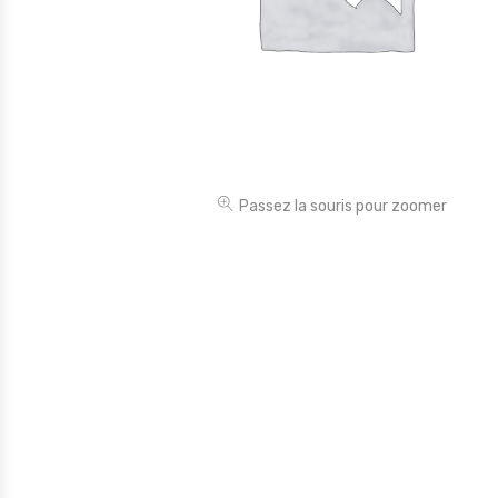
Électronique
Jouets
Maison
Maternité
Outillages & Bricolage
Passez la souris pour zoomer
Packs
Sac à dos et Mode
Soins & Beauté
Sport
Divers