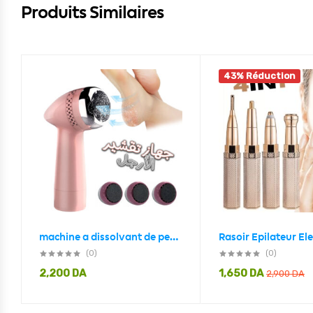
Produits Similaires
43% Réduction
machine a dissolvant de peau morte, rotative USB
(0)
(0)
2,200
DA
1,650
DA
2,900
DA