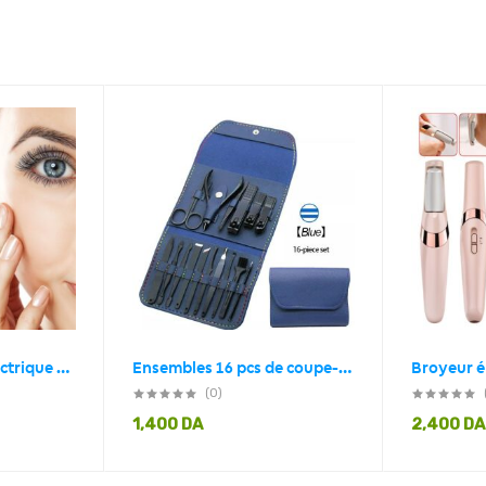
Rasoir Epilateur Electrique 4en1 pour Visage et Corps
Ensembles 16 pcs de coupe-ongles professionnels en acier inoxydable
(0)
1,400
DA
2,400
DA