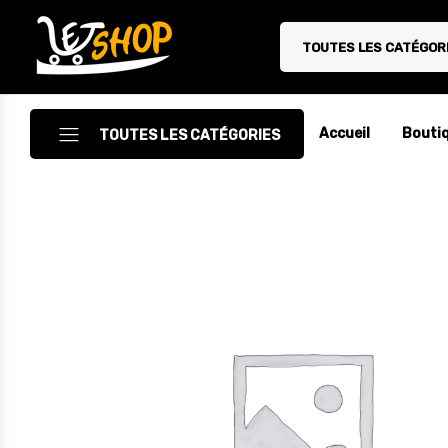
TOUTES LES CATÉGOR
Letshop.dz
Accueil
Bouti
TOUTES LES CATÉGORIES
Accessoires
Accessoires Auto/Moto
Accessoires PC
Camping & Randonnée
Cuisine
Décoration
Electroménager