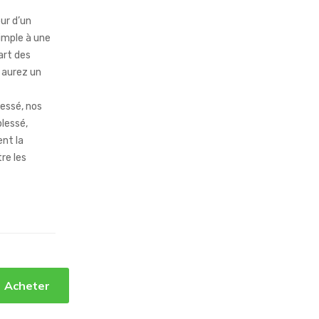
our d’un
simple à une
art des
s aurez un
lessé, nos
blessé,
nt la
tre les
Acheter