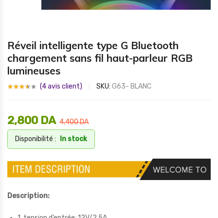
Réveil intelligente type G Bluetooth
chargement sans fil haut-parleur RGB
lumineuses
(
4
avis client)
SKU:
G63- BLANC
2,800
DA
4,400
DA
Disponibilité :
In stock
Description:
1. tension d’entrée: 12V/2.5A