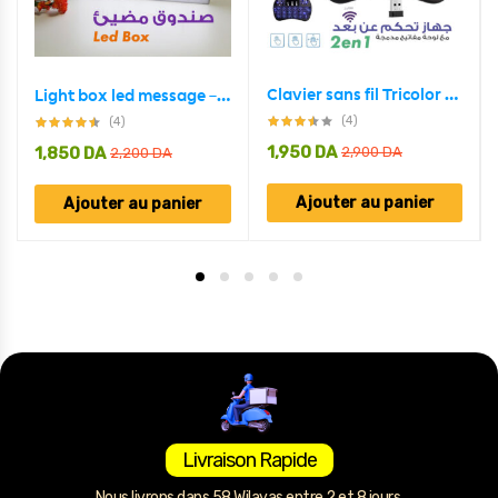
Clavier sans fil Tricolor rétroéclairé USB multimédia contrôle
Light box led message – Coloré
(4)
(4)
1,950
DA
1,850
DA
2,900
DA
2,200
DA
Ajouter au panier
Ajouter au panier
Livraison Rapide
Nous livrons dans 58 Wilayas entre 2 et 8 jours.