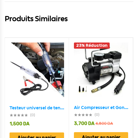
Produits Similaires
23% Réduction
Air Compresseur et Gonfleur de pneu DC 12V prise allume ci-gare
Testeur universel de tension de Circuit automobile DC 6V-24V
(0)
(0)
3,700
DA
1,500
DA
4,800
DA
Ajouter au panier
Ajouter au panier