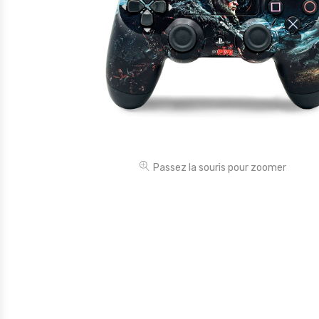
Électronique
Jouets
Maison
Maternité
Outillages & Bricolage
Packs
Passez la souris pour zoomer
Sac à dos et Mode
Soins & Beauté
Sport
Divers