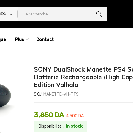
IES
que
Plus
Contact
SONY DualShock Manette PS4 San
Batterie Rechargeable (High Cop
Edition Valhala
SKU:
MANETTE-VH-TTS
3,850
DA
4,500
DA
Disponibilité :
In stock