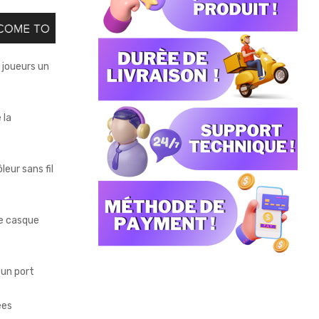
x joueurs un
 la
leur sans fil
se casque
 un port
ées