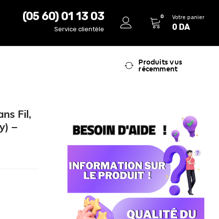
(05 60) 01 13 03
0
Votre panier
0
DA
Service clientèle
Produits vus
récemment
s Fil,
y) –