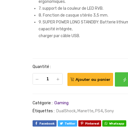
ergonomiques.
7. support de la couleur de LED RVB.
8. Fonction de casque stéréo 3,5 mm.
9. SUPER POWER LONG STANDBY: Batterie lithiu
capacité intégrée,
charger par câble USB.
Quantité :
Ajouter au panier
Catégorie :
Gaming
Étiquettes :
DualShock
,
Manette
,
PS4
,
Sony
Facebook
Twitter
Pinterest
Whatsapp