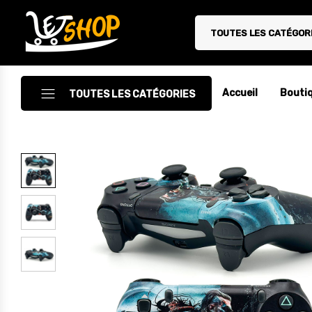
TOUTES LES CATÉGOR
Letshop.dz
Accueil
Bouti
TOUTES LES CATÉGORIES
Accessoires
Accessoires Auto/Moto
Accessoires PC
Camping & Randonnée
Cuisine
Décoration
Electroménager