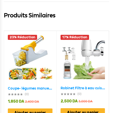
Produits Similaires
23% Réduction
17% Réduction
Robinet Filtre à eau cuisine, pour l’élimination de la rouille et des bactéries Le Chlore Et Les Matières Organiques
Coupe- légumes manuel polyvalent
(0)
(0)
2,500
DA
1,850
DA
3,000
DA
2,400
DA
Ajouter au panier
Ajouter au panier