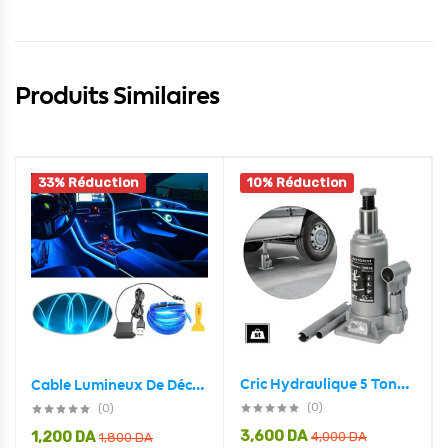
Produits Similaires
33% Réduction
10% Réduction
Cric Hydraulique 5 Tonnes KSF Energy – رافعة سيارة هيدروليكية سعة 5 أطنان
Cable Lumineux De Décoration Pour Salon De Voiture CCLL
(0)
(0)
3,600
DA
1,200
DA
4,000
DA
1,800
DA