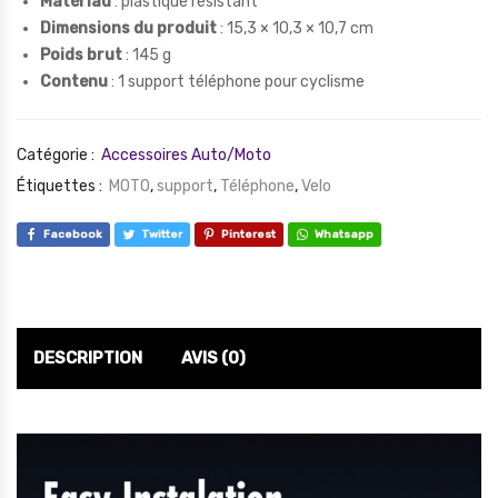
Matériau
: plastique résistant
Dimensions du produit
: 15,3 × 10,3 × 10,7 cm
Poids brut
: 145 g
Contenu
: 1 support téléphone pour cyclisme
Catégorie :
Accessoires Auto/Moto
Étiquettes :
MOTO
,
support
,
Téléphone
,
Velo
Facebook
Twitter
Pinterest
Whatsapp
DESCRIPTION
AVIS (0)