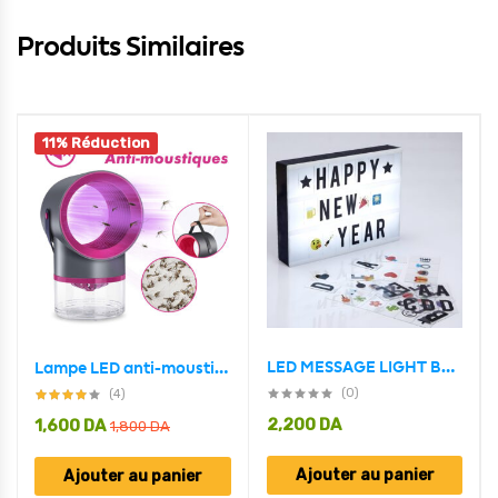
Produits Similaires
11% Réduction
LED MESSAGE LIGHT BOX -Noir et Blanc
Lampe LED anti-moustiques USB silencieux
(0)
(4)
2,200
DA
1,600
DA
1,800
DA
Ajouter au panier
Ajouter au panier