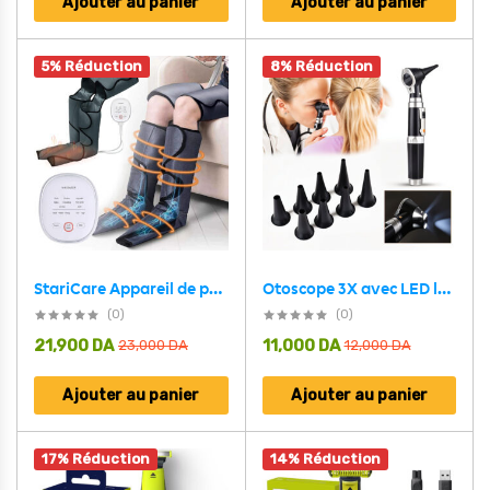
Ajouter au panier
Ajouter au panier
5% Réduction
8% Réduction
Otoscope 3X avec LED loupe de contrôle d’oreille portable avec 8 capuchons – جهاز فحص الأذن
StariCare Appareil de pressothérapie pour les jambes – جهاز العلاج بالضغط للساقين
(0)
(0)
21,900
DA
11,000
DA
23,000
DA
12,000
DA
Ajouter au panier
Ajouter au panier
17% Réduction
14% Réduction