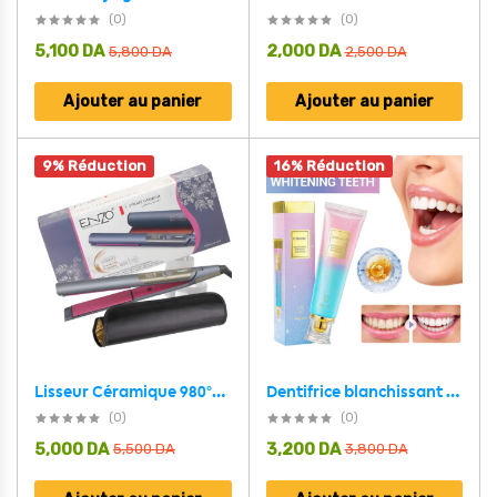
(0)
(0)
5,100
DA
2,000
DA
5,800
DA
2,500
DA
Ajouter au panier
Ajouter au panier
9% Réduction
16% Réduction
Dentifrice blanchissant à la niacinamide UTOGRU Triple action blanchissante – معجون تبييض الأسنان
Lisseur Céramique 980°F Plaque 1.5″ Titane ENZO EN-3827 – مملس شعر إينزو
(0)
(0)
5,000
DA
3,200
DA
5,500
DA
3,800
DA