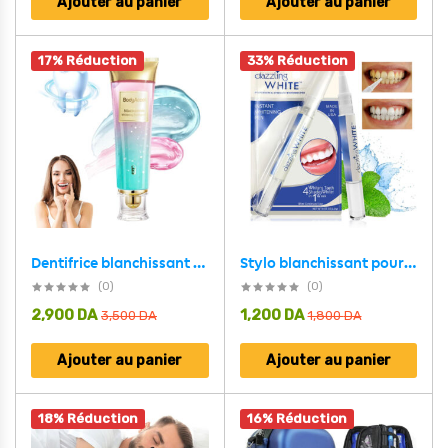
Ajouter au panier
Ajouter au panier
17% Réduction
33% Réduction
Dentifrice blanchissant à la niacinamide BodyAccel – معجون تبييض الأسنان
Stylo blanchissant pour les dents en 2 parties avec applicateur doux
(0)
(0)
2,900
DA
1,200
DA
3,500
DA
1,800
DA
Ajouter au panier
Ajouter au panier
18% Réduction
16% Réduction