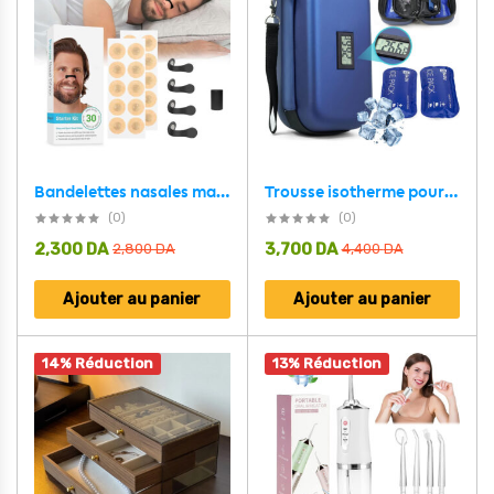
Bandelettes nasales magnétiques anti-ronflement pour un meilleur sommeil – شرائط أنفية مغناطيسية للرياضة والنوم مضادة للشخير
Trousse isotherme pour insuline avec écran afficheur de température
(0)
(0)
2,300
DA
3,700
DA
2,800
DA
4,400
DA
Ajouter au panier
Ajouter au panier
14% Réduction
13% Réduction