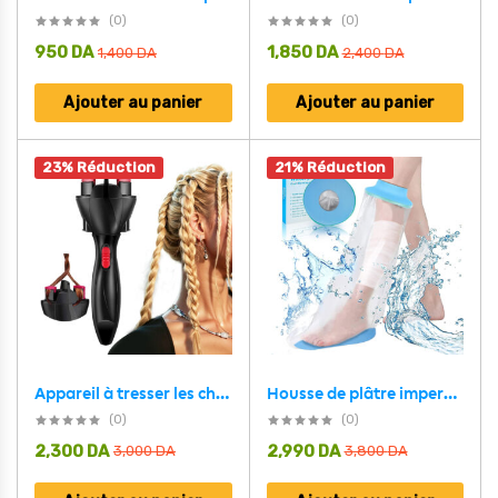
(0)
(0)
950
DA
1,850
DA
1,400
DA
2,400
DA
Ajouter au panier
Ajouter au panier
23% Réduction
21% Réduction
Appareil à tresser les cheveux automatique torsion rapide
Housse de plâtre imperméable pour la douche protection pour demi jambe adulte – غطاء عازل للمياه للرجل المكسورة
(0)
(0)
2,300
DA
2,990
DA
3,000
DA
3,800
DA