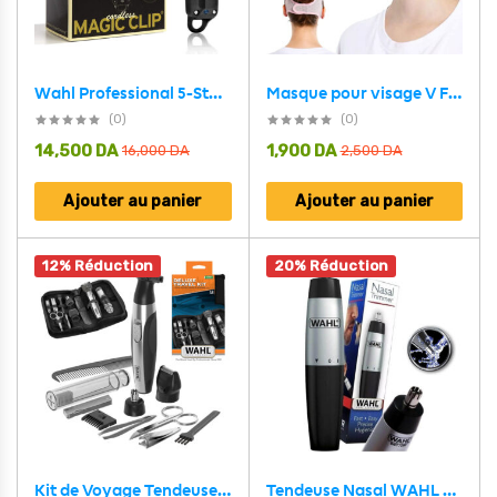
Masque pour visage V Face avec ceinture liftante A929 – قناع شد الوجه للنساء
Wahl Professional 5-Star Series Tondeuse magique sans fil Noir et Doré – آلة حلاقة لاسلكية للرجال
(0)
(0)
14,500
DA
1,900
DA
16,000
DA
2,500
DA
Ajouter au panier
Ajouter au panier
12% Réduction
20% Réduction
Tendeuse Nasal WAHL Portable pour homme – آلة إزالة شعر الأنف
Kit de Voyage Tendeuse WAHL avec accessoires de soins pour hommes – طقم آلة حلاقة مع أدوات العناية للرجال