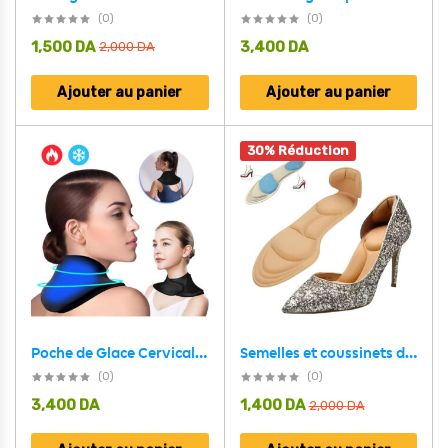
(0)
(0)
1,500
DA
3,400
DA
2,000
DA
Ajouter au panier
Ajouter au panier
30% Réduction
Poche de Glace Cervical Chaud et Froid en Gel Réutilisable pour Soulager les Douleurs
Semelles et coussinets de chaussures talons pour femmes 1 Paire
(0)
(0)
3,400
DA
1,400
DA
2,000
DA