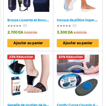
Housse de plâtre imperméable pour la douche, protection pour jambe adulte – غطاء عازل للمياه للرجل المكسورة كاملة
Brosse Lissante et Bouclante Électrique YX-228 – فرشاة تسريح الشعر
(0)
(0)
2,700
DA
3,300
DA
3,500
DA
4,000
DA
Ajouter au panier
Ajouter au panier
23% Réduction
20% Réduction
Comfy Curve Coussin de Soutien Lombaire Conception Ergonomique – وسادة أسفل الظهر جد مريحة
Semelle de soutien de la voûte plantaire unisexe – دعامة قدم للأقدام المسطحة