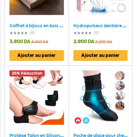
Hydropulseur dentaire électrique sans fil Rechargeable par USB – جهاز تنظيف الأسنان
Coffret à bijoux en bois à 3 niveaux très élégant couleur noyer – علبة تنظيم المجوهرات
(0)
(0)
3,800
DA
2,800
DA
4,400
DA
3,200
DA
Ajouter au panier
Ajouter au panier
25% Réduction
Protège Talon en Silicone Anti-douleur pour Homme et Femme
Poche de glace pour cheville en gel chaud et froid pour soulager les douleurs