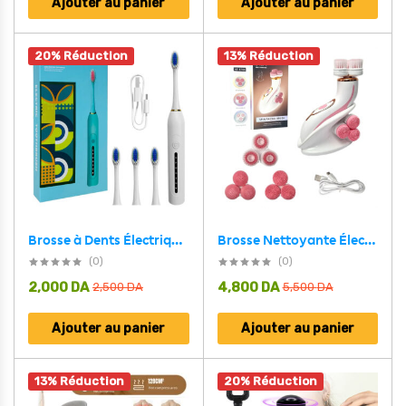
Ajouter au panier
Ajouter au panier
20% Réduction
13% Réduction
Brosse Nettoyante Électrique Cnaier AE-8788 3 Têtes Rotatives Recharge USB – جهاز تنظيف البشرة بعمق
Brosse à Dents Électrique 4 Têtes Incluses Rechargeable et Étanche IPX7 – فرشاة أسنان كهربائية بأربعة رؤوس
(0)
(0)
2,000
DA
4,800
DA
2,500
DA
5,500
DA
Ajouter au panier
Ajouter au panier
13% Réduction
20% Réduction