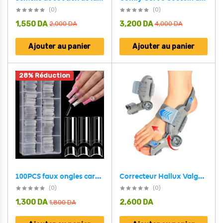
(0)
(0)
1,550
DA
3,200
DA
2,000
DA
4,000
DA
Ajouter au panier
Ajouter au panier
28% Réduction
Correcteur Hallux Valgus pour Femme et Homme avec Molette Réglable – مصحح وضعية القدم
100PCS faux ongles carrés transparents professionnels en acrylique – طقم أظافر صناعية
(0)
(0)
1,300
DA
2,600
DA
1,800
DA