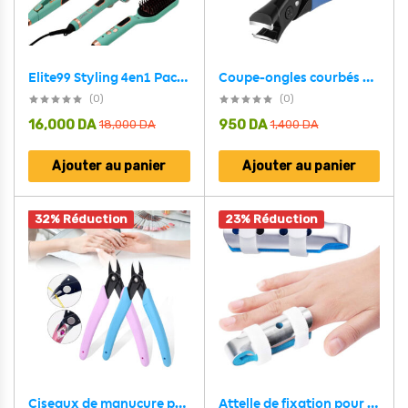
Coupe-ongles courbés en acier inoxydable pour ongles épais – مقص أظافر بتصميم منحني للأظافر السميكة
Elite99 Styling 4en1 Pack Ultime pour des Cheveux Parfaits – مجموعة العناية بالشعر 4في1
(0)
(0)
16,000
DA
950
DA
18,000
DA
1,400
DA
Ajouter au panier
Ajouter au panier
32% Réduction
23% Réduction
Attelle de fixation pour fracture du doigt – أداة لتثبيت الإصبع المصاب
Ciseaux de manucure professionnels pour enlever les ongles – مقص مانيكير احترافي لإزالة الأظافر