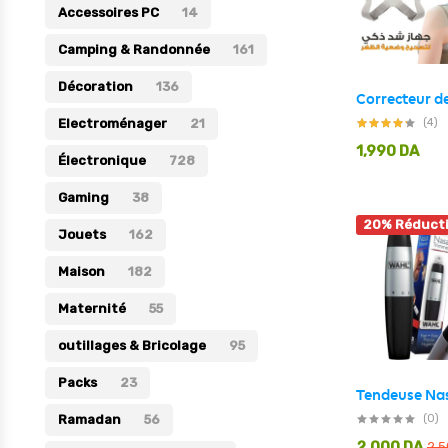
Accessoires PC
14
Électronique
Camping & Randonnée
161
Jouets
Décoration
136
Maison
(4)
Electroménager
21
Maternité
1,990
DA
Électronique
728
Outillages & Bricolage
Gaming
38
Packs
20% Réduct
Jouets
162
Sac à dos et Mode
Maison
182
Soins & Beauté
Maternité
55
Sport
outillages & Bricolage
Divers
95
Packs
23
(0)
Ramadan
56
2,000
DA
2,