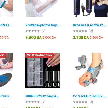
Brosse Lissante et Bouclante Électrique YX-228 – فرشاة تسريح الشعر
Protège-plâtre imperméable bras complet pour pour adulte – غطاء عازل للمياه لليد المكسولة
Housses de plâtre imperméables protège-poignet pour la douche et le bain – غطاء عازل للمياه لليد المكسولة
(0)
(0)
3,300
DA
2,700
DA
800
DA
3,800
DA
3,500
DA
ion
28% Réduction
Correcteur Hallux Valgus pour Femme et Homme avec Molette Réglable – مصحح وضعية القدم
100PCS faux ongles carrés transparents professionnels en acrylique – طقم أظافر صناعية
Comfy Curve Coussin de Soutien Lombaire Conception Ergonomique – وسادة أسفل الظهر جد مريحة
(0)
(0)