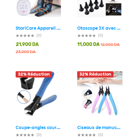
Otoscope 3X avec LED loupe de contrôle d’oreille portable avec 8 capuchons – جهاز فحص الأذن
StariCare Appareil de pressothérapie pour les jambes – جهاز العلاج بالضغط للساقين
(0)
(0)
21,900
DA
11,000
DA
12,000
DA
23,000
DA
32% Réduction
32% Réduction
Ciseaux de manucure professionnels pour enlever les ongles – مقص مانيكير احترافي لإزالة الأظافر
Coupe-ongles courbés en acier inoxydable pour ongles épais – مقص أظافر بتصميم منحني للأظافر السميكة
(0)
(0)