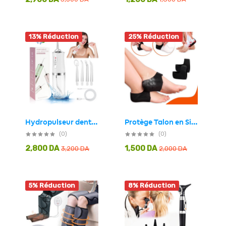
13% Réduction
25% Réduction
Hydropulseur dentaire électrique sans fil Rechargeable par USB – جهاز تنظيف الأسنان
Protège Talon en Silicone Anti-douleur pour Homme et Femme
(0)
(0)
2,800
DA
1,500
DA
3,200
DA
2,000
DA
5% Réduction
8% Réduction