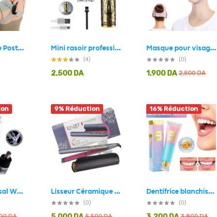
Correcteur de Posture Intelligent réglable vibrante
Mini rasoir professionnel étanche rechargeable HW-T8 en acier
Masque pour visage V Face avec ceinture liftante A929 – قناع شد الوجه للنساء
(4)
(0)
2,500
DA
1,900
DA
2,500
DA
ion
9% Réduction
16% Réduction
Dentifrice blanchissant à la niacinamide UTOGRU Triple action blanchissante – معجون تبييض الأسنان
Lisseur Céramique 980°F Plaque 1.5″ Titane ENZO EN-3827 – مملس شعر إينزو
Tendeuse Nasal WAHL Portable pour homme – آلة إزالة شعر الأنف
(0)
(0)
5,000
DA
3,200
DA
500
DA
5,500
DA
3,800
DA