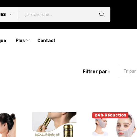
IES
que
Plus
Contact
Filtrer par :
Tri pa
24% Réduction