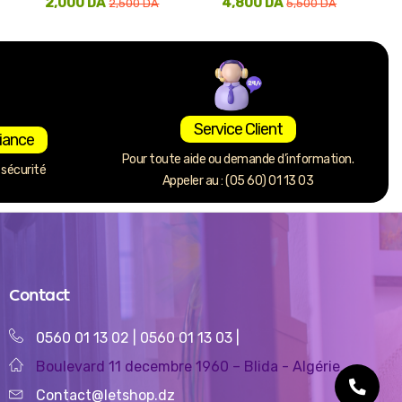
2,000
DA
4,800
DA
2,500
DA
5,500
DA
Service Client
iance
Pour toute aide ou demande d’information.
sécurité
Appeler au : (05 60) 01 13 03
Contact
0560 01 13 02
|
0560 01 13 03
|
Boulevard 11 decembre 1960 – Blida - Algérie
Contact@letshop.dz