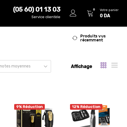
(05 60) 01 13 03
0
Votre panier
0
DA
Service clientèle
Produits vus
récemment
Affichage
r notes moyennes
9% Réduction
12% Réduction