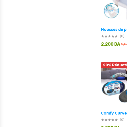
(0)
2,200
DA
2,
20% Réduct
(0)