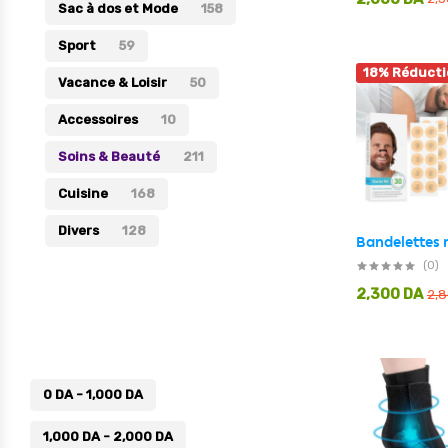
Sac à dos et Mode
158
Sport
59
18% Réducti
Vacance & Loisir
50
Accessoires
10
Soins & Beauté
211
Cuisine
168
Divers
128
(0)
2,300
DA
2,
Prix
0
DA
-
1,000
DA
1,000
DA
-
2,000
DA