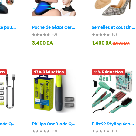
Poche de glace pour cheville en gel chaud et froid pour soulager les douleurs
Poche de Glace Cervical Chaud et Froid en Gel Réutilisable pour Soulager les Douleurs
Semelles et coussinets de chaussures talons pour femmes 1 Paire
(0)
(0)
3,400
DA
1,400
DA
2,000
DA
ion
17% Réduction
11% Réduction
Elite99 Styling 4en1 Pack Ultime pour des Cheveux Parfaits – مجموعة العناية بالشعر 4في1
Philips OneBlade QP2510/10 Tondeuse Rechargeable Original – ماكينة حلاقة أصلية للرجال
Philips OneBlade QP2824/10 Tondeuse Rechargeable Original – ماكينة حلاقة أصلية للرجال
(0)
(0)