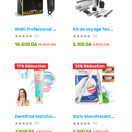
Kit de Voyage Tendeuse WAHL avec accessoires de soins pour hommes – طقم آلة حلاقة مع أدوات العناية للرجال
Wahl Professional 5-Star Series Tondeuse magique sans fil Noir et Doré – آلة حلاقة لاسلكية للرجال
(0)
(0)
14,500
DA
5,100
DA
16,000
DA
5,800
DA
17% Réduction
33% Réduction
Dentifrice blanchissant à la niacinamide BodyAccel – معجون تبييض الأسنان
Stylo blanchissant pour les dents en 2 parties avec applicateur doux
(0)
(0)
2,900
DA
1,200
DA
3,500
DA
1,800
DA