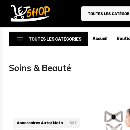
TOUTES LES CATÉGOR
Letshop.dz
Accueil
Bouti
TOUTES LES CATÉGORIES
Accessoires
Soins & Beauté
Accessoires Auto/Moto
Accessoires PC
Camping & Randonnée
Catégories
Cuisine
Décoration
Accessoires Auto/Moto
327
Electroménager