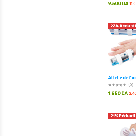
9,500
DA
11,
23% Réduct
(0)
1,850
DA
2,4
21% Réducti