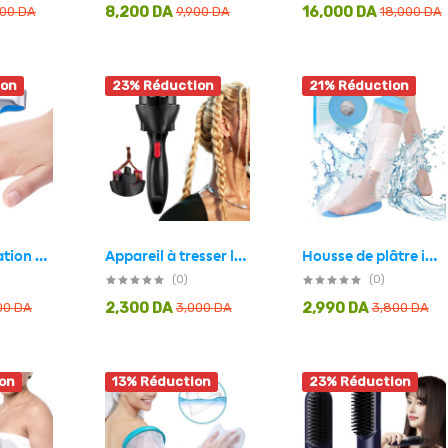
8,200
DA
16,000
DA
000
DA
9,900
DA
18,000
DA
ion
23% Réduction
21% Réduction
Attelle de fixation pour fracture du doigt – أداة لتثبيت الإصبع المصاب
Appareil à tresser les cheveux automatique torsion rapide
Housse de plâtre imperméable pour la douche protection pour demi jambe adulte – غطاء عازل للمياه للرجل المكسورة
(0)
(0)
2,300
DA
2,990
DA
00
DA
3,000
DA
3,800
DA
on
13% Réduction
23% Réduction