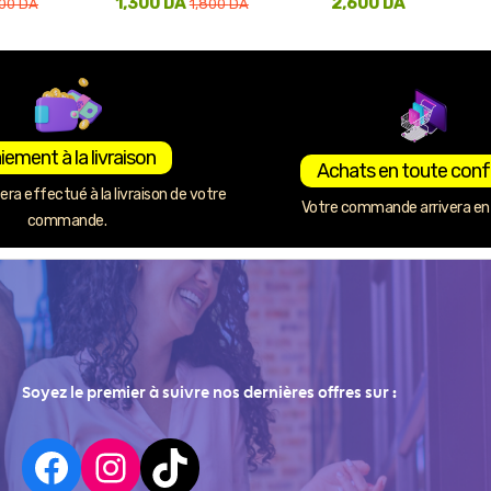
1,300
DA
2,600
DA
000
DA
1,800
DA
iement à la livraison
Achats en toute conf
ra effectué à la livraison de votre
Votre commande arrivera en 
commande.
Soyez le premier à suivre nos dernières offres sur :