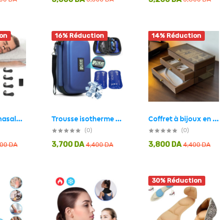
on
16% Réduction
14% Réduction
Bandelettes nasales magnétiques anti-ronflement pour un meilleur sommeil – شرائط أنفية مغناطيسية للرياضة والنوم مضادة للشخير
Trousse isotherme pour insuline avec écran afficheur de température
Coffret à bijoux en bois à 3 niveaux très élégant couleur noyer – علبة تنظيم المجوهرات
(0)
(0)
3,700
DA
3,800
DA
800
DA
4,400
DA
4,400
DA
30% Réduction