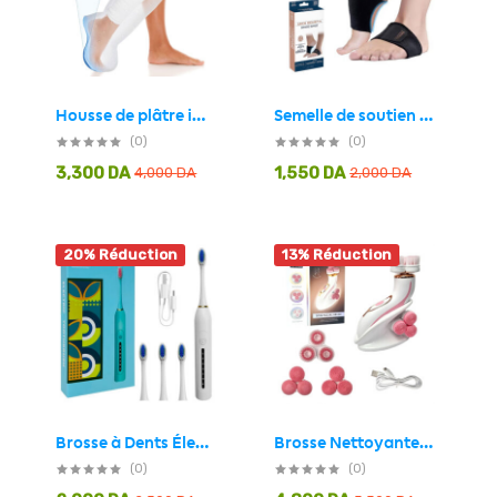
Semelle de soutien de la voûte plantaire unisexe – دعامة قدم للأقدام المسطحة
Housse de plâtre imperméable pour la douche, protection pour jambe adulte – غطاء عازل للمياه للرجل المكسورة كاملة
(0)
(0)
3,300
DA
1,550
DA
4,000
DA
2,000
DA
20% Réduction
13% Réduction
Brosse Nettoyante Électrique Cnaier AE-8788 3 Têtes Rotatives Recharge USB – جهاز تنظيف البشرة بعمق
Brosse à Dents Électrique 4 Têtes Incluses Rechargeable et Étanche IPX7 – فرشاة أسنان كهربائية بأربعة رؤوس
(0)
(0)