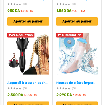
(0)
(0)
950
DA
1,850
DA
1,400
DA
2,400
DA
Ajouter au panier
Ajouter au panier
23% Réduction
21% Réduction
Appareil à tresser les cheveux automatique torsion rapide
Housse de plâtre imperméable pour la douche protection pour demi jambe adulte – غطاء عازل للمياه للرجل المكسورة
(0)
(0)
2,300
DA
2,990
DA
3,000
DA
3,800
DA