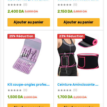
(0)
(0)
2,400
DA
2,150
DA
3,000
DA
2,850
DA
Ajouter au panier
Ajouter au panier
25% Réduction
23% Réduction
Ceinture Amincissante pour Femmes avec Poche pour Téléphone – حزام تنحيف للنساء
Kit coupe-ongles professionnel 16en1 en acier inoxydable – طقم العناية بالأظافر
(0)
(0)
1,500
DA
1,700
DA
2,000
DA
2,200
DA