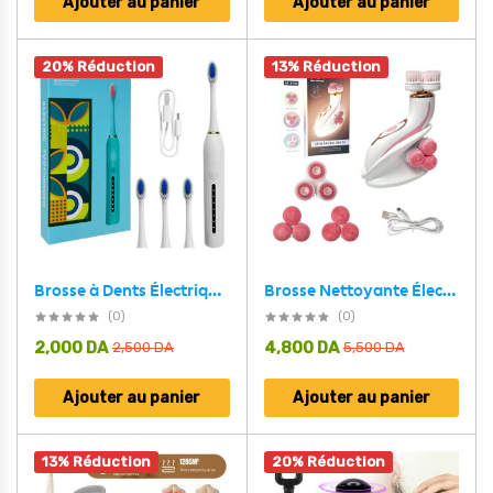
Ajouter au panier
Ajouter au panier
20% Réduction
13% Réduction
Brosse Nettoyante Électrique Cnaier AE-8788 3 Têtes Rotatives Recharge USB – جهاز تنظيف البشرة بعمق
Brosse à Dents Électrique 4 Têtes Incluses Rechargeable et Étanche IPX7 – فرشاة أسنان كهربائية بأربعة رؤوس
(0)
(0)
2,000
DA
4,800
DA
2,500
DA
5,500
DA
Ajouter au panier
Ajouter au panier
13% Réduction
20% Réduction