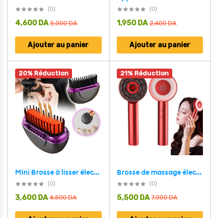
(0)
(0)
4,600
DA
1,950
DA
5,000
DA
2,400
DA
Ajouter au panier
Ajouter au panier
20% Réduction
21% Réduction
Brosse de massage électrique et applicateur d’huile pour cuir chevelu – فرشاة العناية بفروة الرأس
Mini Brosse à lisser électrique sans fil avec 3 réglages de chaleur – مشط حراري حجم صغير ومحمول
(0)
(0)
3,600
DA
5,500
DA
4,500
DA
7,000
DA