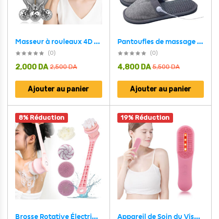
Masseur à rouleaux 4D pour le visage et le corps rotatif à 360 degrés – أداة تدليك يدوية
Pantoufles de massage USB pour thérapie électrique à impulsions
(0)
(0)
2,000
DA
4,800
DA
2,500
DA
5,500
DA
Ajouter au panier
Ajouter au panier
8% Réduction
19% Réduction
Appareil de Soin du Visage en Silicone nettoie les pores et les points noirs – فرشاة تنظيف الوجه بخاصية الإهتزاز
Brosse Rotative Électrique Rechargeable pour le Corps et la Douche – فرشاة تنظيف الجسم مقاومة للماء