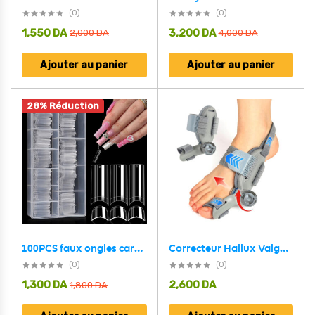
(0)
(0)
1,550
DA
3,200
DA
2,000
DA
4,000
DA
Ajouter au panier
Ajouter au panier
28% Réduction
Correcteur Hallux Valgus pour Femme et Homme avec Molette Réglable – مصحح وضعية القدم
100PCS faux ongles carrés transparents professionnels en acrylique – طقم أظافر صناعية
(0)
(0)
1,300
DA
2,600
DA
1,800
DA