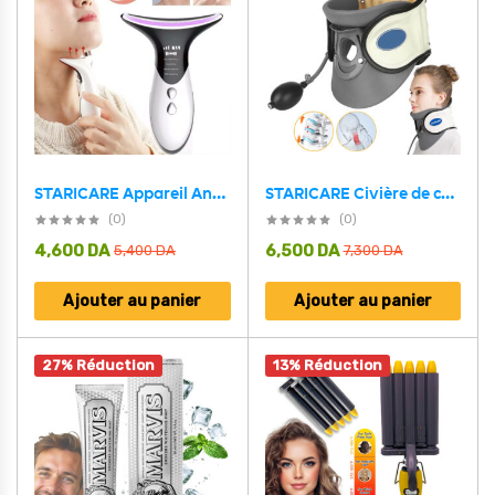
STARICARE Civière de cou gonflable et rétracteur de traction cervicale avec pompe – أداة تصحيح وضعية العنق
STARICARE Appareil Anti Rides Ultrasonique pour Visage – جهاز مضاد للتجاعيد
(0)
(0)
4,600
DA
6,500
DA
5,400
DA
7,300
DA
Ajouter au panier
Ajouter au panier
27% Réduction
13% Réduction