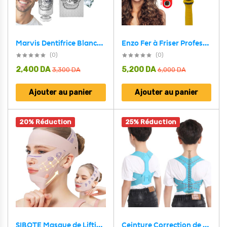
Enzo Fer à Friser Professionel en Céramique à 5 Barils – مجعد شعر أصلي من إينزو
Marvis Dentifrice Blanchissant pour Fu-meurs 85ml Made in Italy – معجون أسنان مارفيس
(0)
(0)
2,400
DA
5,200
DA
3,300
DA
6,000
DA
Ajouter au panier
Ajouter au panier
20% Réduction
25% Réduction
Ceinture Correction de Posture pour Enfants 9609 – حزام شد الظهر للأطفال
SIBOTE Masque de Lifting Facial Anti-Relâchement pour Visage et Menton – قناع شد الوجه