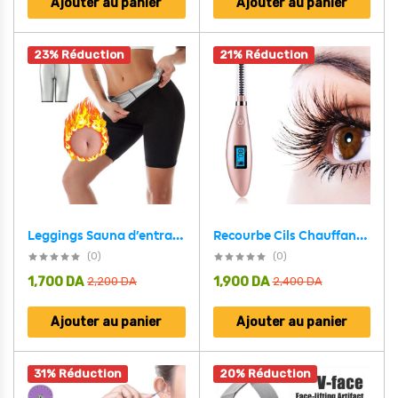
Ajouter au panier
Ajouter au panier
23% Réduction
21% Réduction
Recourbe Cils Chauffant à 3 Niveaux de Température Réglables – جهاز تكثيف الرموش
Leggings Sauna d’entraînement Taille Haute pour Femmes – شورت تعرق للنساء
(0)
(0)
1,700
DA
1,900
DA
2,200
DA
2,400
DA
Ajouter au panier
Ajouter au panier
31% Réduction
20% Réduction