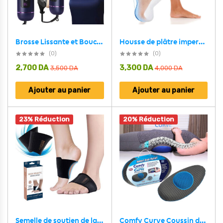
Housse de plâtre imperméable pour la douche, protection pour jambe adulte – غطاء عازل للمياه للرجل المكسورة كاملة
Brosse Lissante et Bouclante Électrique YX-228 – فرشاة تسريح الشعر
(0)
(0)
2,700
DA
3,300
DA
3,500
DA
4,000
DA
Ajouter au panier
Ajouter au panier
23% Réduction
20% Réduction
Comfy Curve Coussin de Soutien Lombaire Conception Ergonomique – وسادة أسفل الظهر جد مريحة
Semelle de soutien de la voûte plantaire unisexe – دعامة قدم للأقدام المسطحة