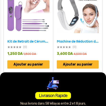
Machine de Réduction de Double Menton Avec 6 Modes Et 12 Niveaux D’intensité – جهاز تنحيف الوجه
Kit de Retrait de Cérumen pour Oreilles 6 pièces – طقم تنظيف الأذن
(0)
(0)
1,250
DA
3,600
DA
1,800
DA
4,500
DA
Ajouter au panier
Ajouter au panier
Livraison Rapide
Nous livrons dans 58 Wilayas entre 2 et 8 jours.