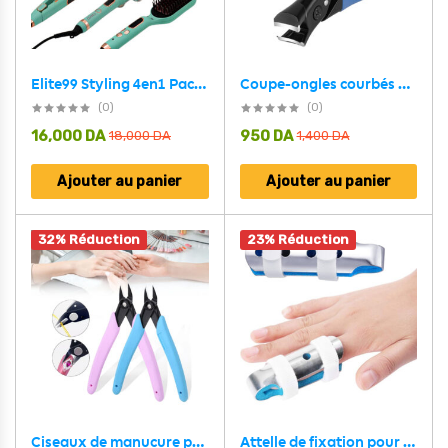
Coupe-ongles courbés en acier inoxydable pour ongles épais – مقص أظافر بتصميم منحني للأظافر السميكة
Elite99 Styling 4en1 Pack Ultime pour des Cheveux Parfaits – مجموعة العناية بالشعر 4في1
(0)
(0)
16,000
DA
950
DA
18,000
DA
1,400
DA
Ajouter au panier
Ajouter au panier
32% Réduction
23% Réduction
Attelle de fixation pour fracture du doigt – أداة لتثبيت الإصبع المصاب
Ciseaux de manucure professionnels pour enlever les ongles – مقص مانيكير احترافي لإزالة الأظافر