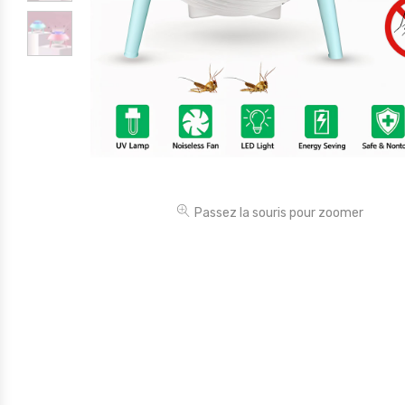
Électronique
Jouets
Maison
Maternité
Outillages & Bricolage
Packs
Passez la souris pour zoomer
Sac à dos et Mode
Soins & Beauté
Sport
Divers