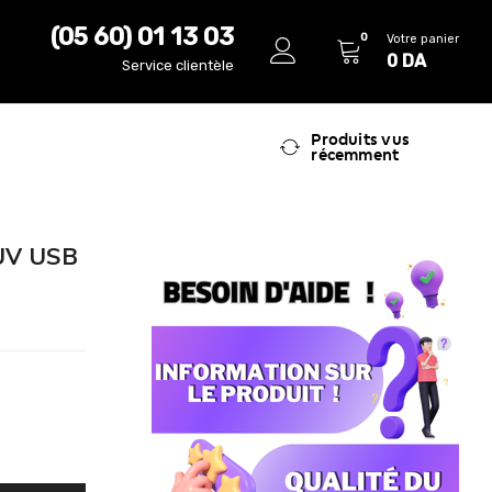
(05 60) 01 13 03
0
Votre panier
0
DA
Service clientèle
Produits vus
récemment
 UV USB