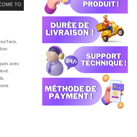
 surface,
tion
iques avec
levé.
le,
phone