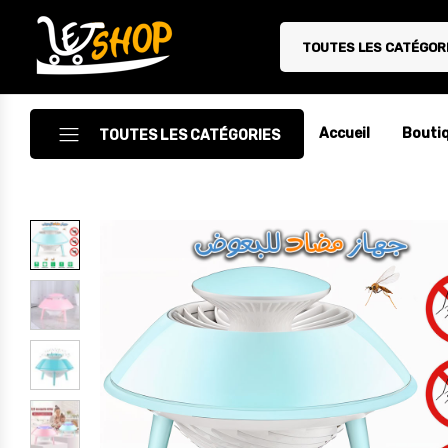
TOUTES LES CATÉGOR
Letshop.dz
Accueil
Bouti
TOUTES LES CATÉGORIES
Accessoires
Accessoires Auto/Moto
Accessoires PC
Camping & Randonnée
Cuisine
Décoration
Electroménager