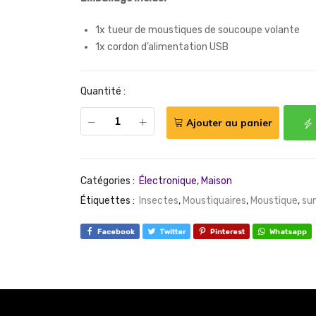
1x tueur de moustiques de soucoupe volante
1x cordon d’alimentation USB
Quantité :
Ajouter au panier
Catégories :
Électronique
,
Maison
Étiquettes :
Insectes
,
Moustiquaires
,
Moustique
,
su
Facebook
Twitter
Pinterest
Whatsapp