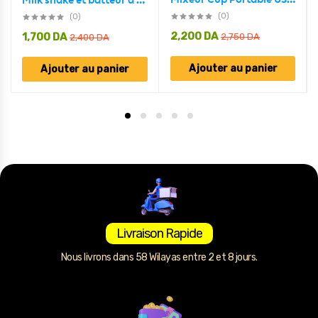
Milk shake et batteur à oeufs électrique USB Rechargeable
(0)
(0)
2,200
DA
1,700
DA
2,750
DA
2,400
DA
Ajouter au panier
Ajouter au panier
Livraison Rapide
Nous livrons dans 58 Wilayas entre 2 et 8 jours.