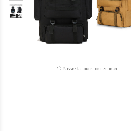
Électronique
Jouets
Maison
Maternité
Outillages & Bricolage
Packs
Passez la souris pour zoomer
Sac à dos et Mode
Soins & Beauté
Sport
Divers