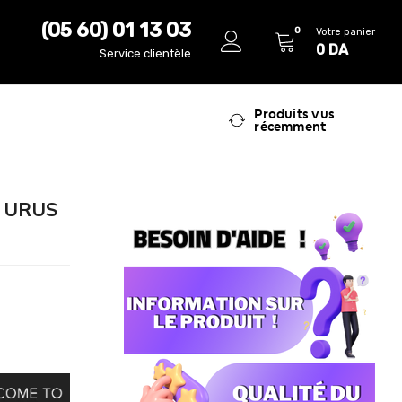
(05 60) 01 13 03
0
Votre panier
0
DA
Service clientèle
Produits vus
récemment
e URUS