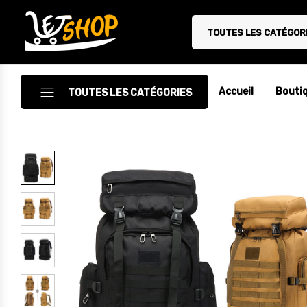
TOUTES LES CATÉGOR
Letshop.dz
Accueil
Bouti
TOUTES LES CATÉGORIES
Accessoires
Accessoires Auto/Moto
Accessoires PC
Camping & Randonnée
Cuisine
Décoration
Electroménager