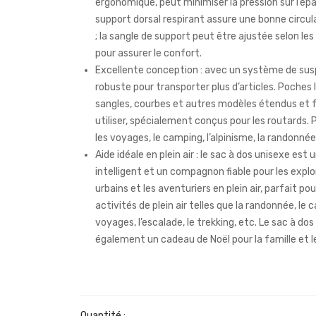
ergonomique, peut minimiser la pression sur l’épau
support dorsal respirant assure une bonne circulat
; la sangle de support peut être ajustée selon les
pour assurer le confort.
Excellente conception : avec un système de su
robuste pour transporter plus d’articles. Poches 
sangles, courbes et autres modèles étendus et f
utiliser, spécialement conçus pour les routards. 
les voyages, le camping, l’alpinisme, la randonnée
Aide idéale en plein air : le sac à dos unisexe est 
intelligent et un compagnon fiable pour les expl
urbains et les aventuriers en plein air, parfait pou
activités de plein air telles que la randonnée, le 
voyages, l’escalade, le trekking, etc. Le sac à dos
également un cadeau de Noël pour la famille et l
Quantité :