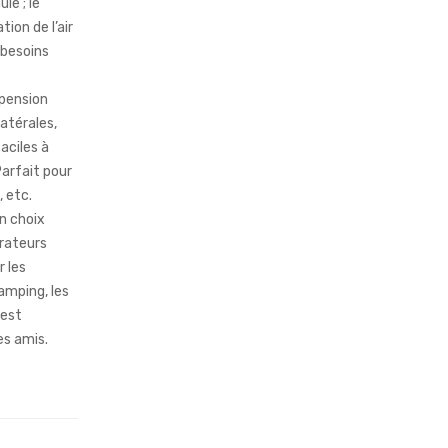
le ; le
ion de l’air
 besoins
spension
latérales,
aciles à
Parfait pour
, etc.
un choix
orateurs
r les
camping, les
 est
es amis.