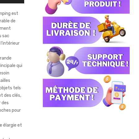
mping est
rable de
lement
u sac
l’intérieur
grande
ncipale qui
esoin
ailles
objets tels
t des clés,
r des
poches pour
e élargie et