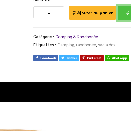
Ajouter au panier
Catégorie :
Camping & Randonnée
Étiquettes :
Camping
,
randonnée
,
sac a dos
Facebook
Twitter
Pinterest
Whatsapp