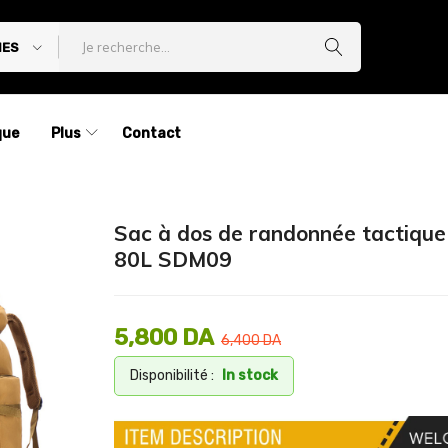
IES
que
Plus
Contact
Sac à dos de randonnée tactiqu
80L SDM09
5,800
DA
6,400
DA
Disponibilité :
In stock