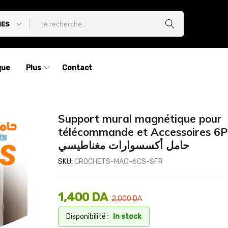
IES
que
Plus
Contact
Support mural magnétique pour
télécommande et Accessoires 6P
حامل أكسسوارات مغناطيسي
SKU:
CROCHETS-MAG-6CS-SFR
1,400
DA
2,000
DA
Disponibilité :
In stock