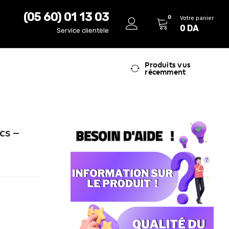
(05 60) 01 13 03
0
Votre panier
0
DA
Service clientèle
Produits vus
récemment
cs –