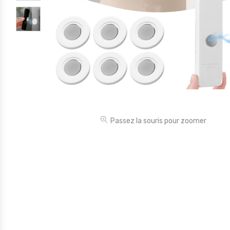
Électronique
Jouets
Maison
Maternité
Outillages & Bricolage
Packs
Passez la souris pour zoomer
Sac à dos et Mode
Soins & Beauté
Sport
Divers