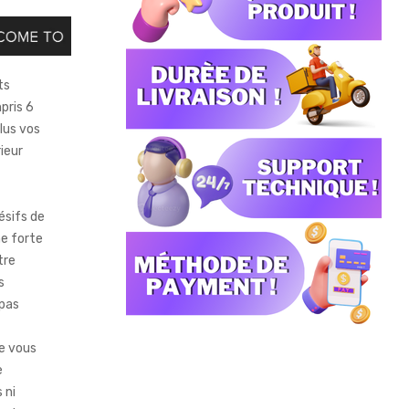
ts
pris 6
lus vos
ieur
ésifs de
ne forte
tre
s
pas
ue vous
e
 ni