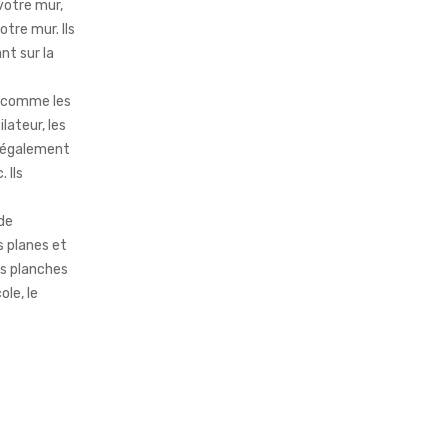
votre mur,
otre mur. Ils
nt sur la
 comme les
ateur, les
t également
 Ils
de
 planes et
les planches
ole, le