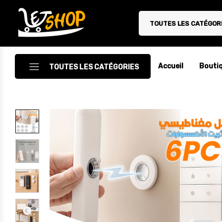
TOUTES LES CATÉGOR
Letshop.dz
Accueil
Bouti
TOUTES LES CATÉGORIES
Accessoires
Accessoires Auto/Moto
Accessoires PC
Camping & Randonnée
Cuisine
Décoration
Electroménager