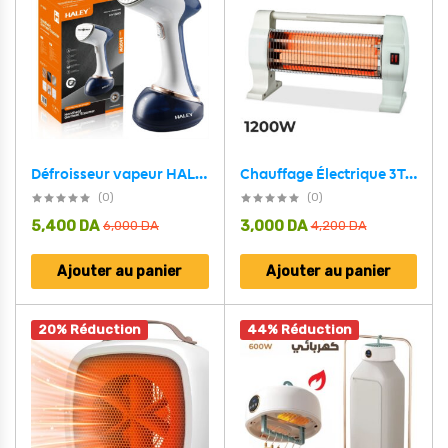
Défroisseur vapeur HALEY HY-326 1600 W chauffe rapide en 20 secondes portable et à main – مكواة ملابس محمولة
Chauffage Électrique 3Tubes 1200W
(0)
(0)
5,400
DA
3,000
DA
6,000
DA
4,200
DA
Ajouter au panier
Ajouter au panier
20% Réduction
44% Réduction