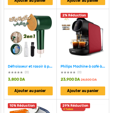
Ajouter au panier
Ajouter au panier
2% Réduction
Défroisseur et rasoir à peluches portatif 2 en 1 pour vêtements مكواة + الة زغب 2 في 1 محمولة للملابس
Philips Machine à café à capsules 19BAR L’OR BARISTA SUBLIME avec 20 capsule
(0)
(0)
3,800
DA
23,900
DA
24,500
DA
Ajouter au panier
Ajouter au panier
10% Réduction
29% Réduction