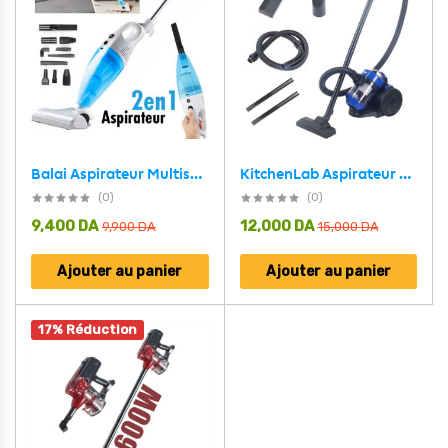
KitchenLab Aspirateur Sans Sac 4en1 Multi-Cyclonique 1400W – مكنسة كهربائية
Balai Aspirateur Multismart 500W/14Kpa 2en1avec Filtre de Haute efficacité et 9 Têtes de Rechange – مكنسة كهربائية منزلية بعدة رؤوس
(0)
(0)
9,400
DA
12,000
DA
9,900
DA
15,000
DA
Ajouter au panier
Ajouter au panier
17% Réduction