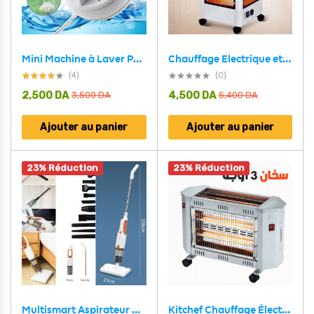
Mini Machine à Laver Portable 2 en 1, Laveuse à Ultrasons avec Câble USB
Chauffage Electrique et Gril 360 Degrés Eco Faible Consommation 5 façades 2000 W
(4)
(0)
2,500
DA
4,500
DA
3,500
DA
5,400
DA
Ajouter au panier
Ajouter au panier
23% Réduction
23% Réduction
Multismart Aspirateur balai système de nettoyage humide et sec 12en1 avec réservoir d’eau et de poussière – مكنسة كهربائية منزلية
Kitchef Chauffage Électrique 3 Façades 2000W