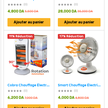
(0)
(0)
4,800
DA
28,000
DA
5,500
DA
35,000
DA
Ajouter au panier
Ajouter au panier
11% Réduction
17% Réduction
Cobra Chauffage Électrique Économique 3 Résistance 1200W
Smart Chauffage Électrique 2 Vitesses 800W
(0)
(0)
6,200
DA
4,000
DA
7,000
DA
4,800
DA