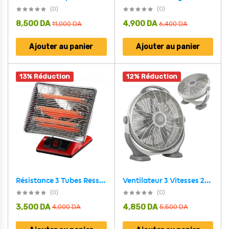
(0)
(0)
8,500
DA
4,900
DA
11,000
DA
6,400
DA
Ajouter au panier
Ajouter au panier
13% Réduction
12% Réduction
Résistance 3 Tubes Ressol 1800W
Ventilateur 3 Vitesses 20″ Rhinos Electronics 130W – مروحة حجم كبير
(0)
(0)
3,500
DA
4,850
DA
4,000
DA
5,500
DA