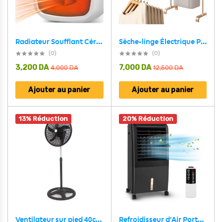
Sèche-linge Électrique Portable 600W – مجفف ملابس كهربائي محمول
Radiateur Soufflant Céramique 500 W avec Thermostat Intelligente – سخان كهربائي محمول
(0)
(0)
3,200
DA
7,000
DA
4,000
DA
12,500
DA
Ajouter au panier
Ajouter au panier
13% Réduction
20% Réduction
Refroidisseur d’Air Portable 4 en 1 Réservoir 8L – مبرد متنقل
Ventilateur sur pied 40cm avec rotation à 360 degrés 3 vitesses – مروحة حجم كبير