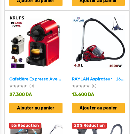
Ajouter au panier
Ajouter au panier
Cafetière Expresso Avec Capsules Nespresso Et Fonction Flow-Stop Automatique 700mL 1260W Krups Inissia YY1530FD
RAYLAN Aspirateur – 1600 Watts – Réservoir 4 Litres Moteur en aluminium avec contrôle de vitesse
(0)
(0)
27,300
DA
13,600
DA
Ajouter au panier
Ajouter au panier
5% Réduction
20% Réduction