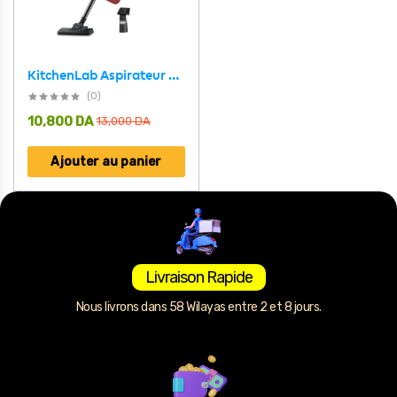
KitchenLab Aspirateur à main 4EN1 600W avec filtre HEPA – مكنسة أرضية كهربائية
(0)
10,800
DA
13,000
DA
Ajouter au panier
Livraison Rapide
Nous livrons dans 58 Wilayas entre 2 et 8 jours.