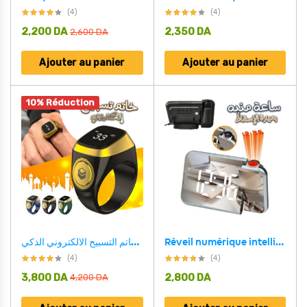
(4)
(4)
2,200
DA
2,350
DA
2,600
DA
Ajouter au panier
Ajouter au panier
10% Réduction
خاتم التسبيح الالكتروني الذكي IQIBLA يساعدك على التسبيح والتذكر بطريقة عملية وبسيطة -Zikr Ring Tasbih Counter – Noir
Réveil numérique intelligent avec projecteur 180° TempéRature USB , Snooze DS-8590L
(4)
(4)
3,800
DA
2,800
DA
4,200
DA