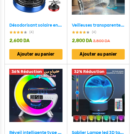
Désodorisant solaire en forme d’hélicoptère pour voiture
Veilleuses transparentes avec télécommande tactile en forme de champignon
(4)
(4)
2,600
DA
2,800
DA
3,800
DA
Ajouter au panier
Ajouter au panier
36% Réduction
32% Réduction
Réveil intelligente type G Bluetooth chargement sans fil haut-parleur RGB lumineuses
Sablier Lampe led 3D tactile USB en verre avec télécommande