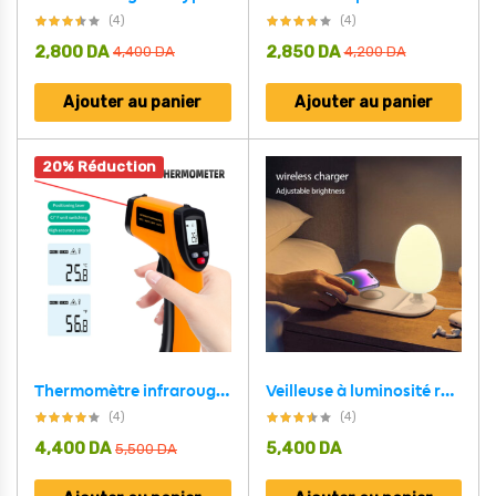
(4)
(4)
2,800
DA
2,850
DA
4,400
DA
4,200
DA
Ajouter au panier
Ajouter au panier
20% Réduction
Thermomètre infrarouge pour Mesuré la Température Corporel GM320
Veilleuse à luminosité réglable, chargeur de téléphone sans fil LDNIO Y3
(4)
(4)
4,400
DA
5,400
DA
5,500
DA