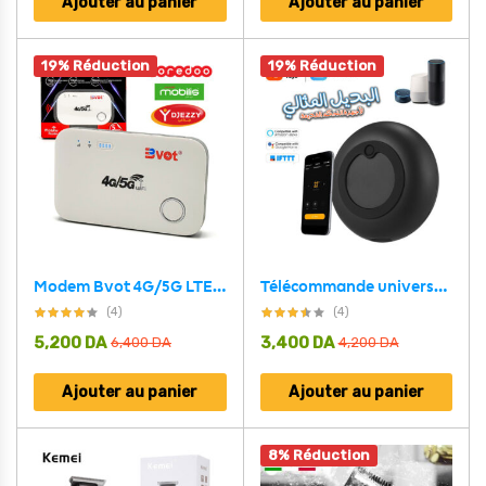
Ajouter au panier
Ajouter au panier
19% Réduction
19% Réduction
Modem Bvot 4G/5G LTE M88 blanc
Télécommande universelle intelligente Wifi-IR (2.4ghz) hub de contrôle compatible avec Alexa Google Home -Tuya Smart Life
(4)
(4)
5,200
DA
3,400
DA
6,400
DA
4,200
DA
Ajouter au panier
Ajouter au panier
8% Réduction