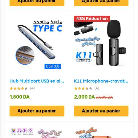
Ajouter au panier
Ajouter au panier
43% Réduction
Hub Multiport USB en aluminium avec 7 Adaptateur USB-C 3.0 pour MacBook – Argent
K11 Microphone-cravate sans fil Recording Audio Video Androïd / iPhone
(4)
(4)
1,500
DA
2,000
DA
3,500
DA
Ajouter au panier
Ajouter au panier