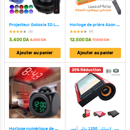
Projecteur Galaxie 3D Laser Bluetooth + haut-parleur USB
Horloge de prière Azan d’Al-Haramain HA-4008
(6)
(4)
3,400
DA
12,500
DA
4,200
DA
17,500
DA
Ajouter au panier
Ajouter au panier
25% Réduction
Horloge numérique de Projection LCD à LED, alarme vocale, fonction Snooze, thermomètre
مكبر صوت بلوتوث و شحن لاسلكي 1200 مللي أمبير – Haut-parleur Bluetooth Version 5.0 charge sans fil 1200mAh Micro USB, prise AUX, stéréo, double canal