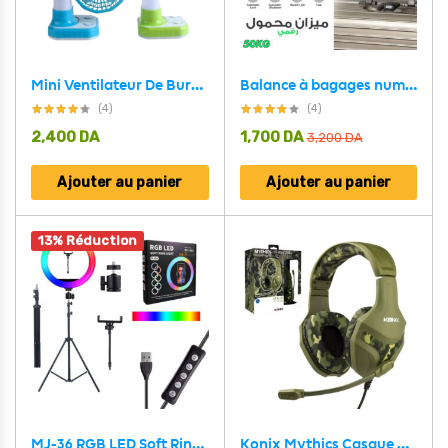
Mini Ventilateur De Bureau USB Rechargeable Avec Éclairage LED De Nuit YX-108
Balance à bagages numérique portable avec écran LCD 50kg
(4)
(4)
2,400
DA
1,700
DA
3,200
DA
Ajouter au panier
Ajouter au panier
13% Réduction
MJ-36 RGB LED Soft Ring Light With Stand-Selfie Light
Konix Mythics Casque gaming filaire PS-400 pour console Haut-parleurs 40 mm – Microphone – Motif camouflage vert kaki