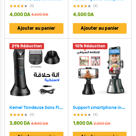
(5)
(4)
4,000
DA
4,500
DA
4,600
DA
Ajouter au panier
Ajouter au panier
21% Réduction
10% Réduction
Kemei Tondeuse Sans Fil lavable pour l’aine et le corps pour hommes et femmes KM-1838
Support smartphone intelligente de suivi automatique 360 degrés
(4)
(4)
3,800
DA
1,800
DA
4,800
DA
2,000
DA