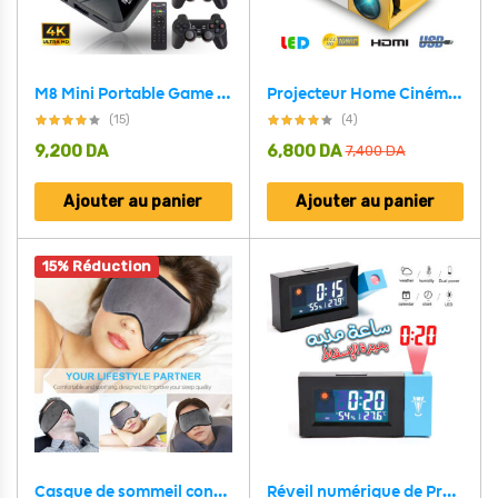
M8 Mini Portable Game Box 4K Android TV BOX Video Gaming Console 10000 Games 64GB
Projecteur Home Cinéma Multimédia 1080P Borrego YG300 FULL HD
(15)
(4)
9,200
DA
6,800
DA
7,400
DA
Ajouter au panier
Ajouter au panier
15% Réduction
Casque de sommeil confortable sans fil Bluetooth 5.0
Réveil numérique de Projection, fonction Snooze, Angle réglable, rétro-éclairage