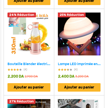
Ajouter au panier
Ajouter au panier
24% Réduction
25% Réduction
Bouteille Blender électrique portable rechargeable 350 ml
Lampe LED imprimée en 3D saturne
(4)
(4)
2,200
DA
2,400
DA
2,900
DA
3,200
DA
Ajouter au panier
Ajouter au panier
27% Réduction