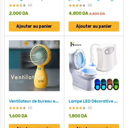
(4)
(4)
2,000
DA
4,800
DA
6,400
DA
Ajouter au panier
Ajouter au panier
Ventilateur de bureau en forme de fruit de dessin animé, chargement USB
Lampe LED Décorative Étanche avec Capteur de Mouvement pour Toilettes
(4)
(4)
1,600
DA
1,800
DA