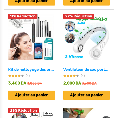
Ajouter au panier
Ajouter au panier
11% Réduction
22% Réduction
Kit de nettoyage des oreilles intelligents sans fil avec caméra et lumière LED NE3
Ventilateur de cou portable 3 vitesses rechargeable USB,
(4)
(4)
3,400
DA
2,800
DA
3,800
DA
3,600
DA
Ajouter au panier
Ajouter au panier
23% Réduction