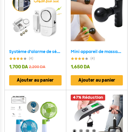
Système d’alarme de sécurité sans fil pour porte et fenêtre de maison Rl-9805
Mini appareil de massage électrique pour relaxation musculaire
(4)
(4)
1,700
DA
1,650
DA
2,200
DA
Ajouter au panier
Ajouter au panier
47% Réduction