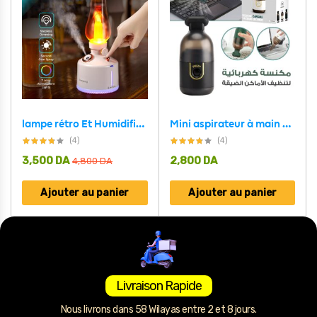
lampe rétro Et Humidificateur d’air à sans fil rechargeable
Mini aspirateur à main portable et sans fil pour maisons et voitures
(4)
(4)
3,500
DA
2,800
DA
4,800
DA
Ajouter au panier
Ajouter au panier
Livraison Rapide
Nous livrons dans 58 Wilayas entre 2 et 8 jours.