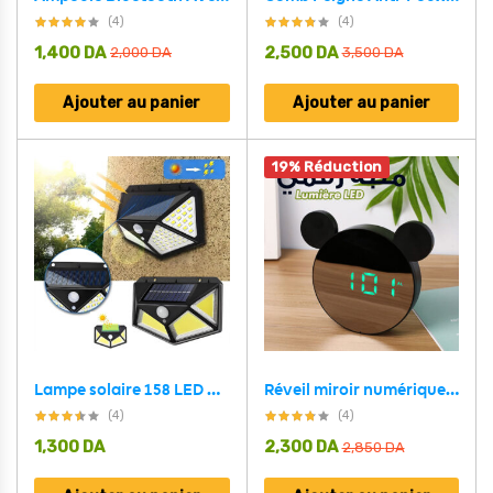
(4)
(4)
1,400
DA
2,500
DA
2,000
DA
3,500
DA
Ajouter au panier
Ajouter au panier
19% Réduction
Lampe solaire 158 LED détecteur de mouvement imperméable 3 modes
Réveil miroir numérique intelligent en forme mickey mouse
(4)
(4)
1,300
DA
2,300
DA
2,850
DA