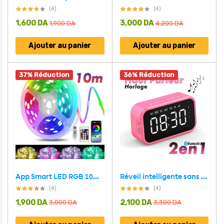
(4)
(4)
1,600
DA
3,000
DA
1,900
DA
4,200
DA
Ajouter au panier
Ajouter au panier
37% Réduction
36% Réduction
App Smart LED RGB 10m Bluetooth/Musique Contrôle IP 65 étanche
Réveil intelligente sans fil Bluetooth haut-parleur LED FM,AUX ,TF
(4)
(4)
1,900
DA
2,100
DA
3,000
DA
3,300
DA