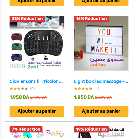
Ajouter au panier
Ajouter au panier
33% Réduction
16% Réduction
Clavier sans fil Tricolor rétroéclairé USB multimédia contrôle
Light box led message – Coloré
(4)
(4)
1,950
DA
1,850
DA
2,900
DA
2,200
DA
Ajouter au panier
Ajouter au panier
7% Réduction
19% Réduction