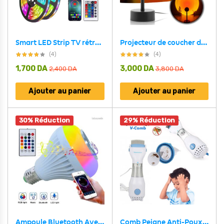
Smart LED Strip TV rétroéclairage 5M RGB Android/iOS
Projecteur de coucher de soleil rotatif à 180 ° USB décoration murale
(4)
(4)
1,700
DA
3,000
DA
2,400
DA
3,800
DA
Ajouter au panier
Ajouter au panier
30% Réduction
29% Réduction
Ampoule Bluetooth Avec Haut-Parleur Rgb Télécommande SansFil
Comb Peigne Anti-Poux Électrique et Nettoyeur Cheveux