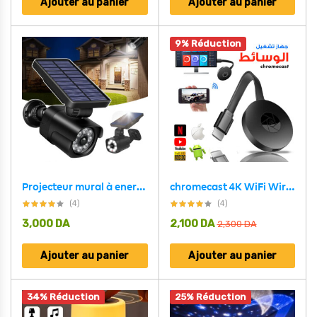
Ajouter au panier
Ajouter au panier
9% Réduction
Projecteur mural à energie solaire en forme de camera Avec Détecteur De Mouvement et détecteur jour/nuit
chromecast 4K WiFi Wireless Display Dongle TV Stick TV Stick Media Video Streamer HD
(4)
(4)
3,000
DA
2,100
DA
2,300
DA
Ajouter au panier
Ajouter au panier
34% Réduction
25% Réduction