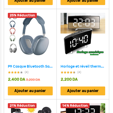
Ajouter au panier
Ajouter au panier
25% Réduction
P9 Casque Bluetooth Sans Fil V5.0
Horloge et réveil thermomètre de table electronique lumineux DT-6507
(4)
(4)
2,400
DA
2,200
DA
3,200
DA
Ajouter au panier
Ajouter au panier
21% Réduction
14% Réduction