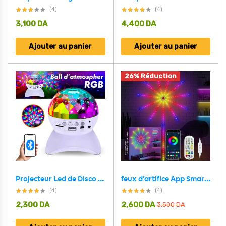
(4)
(4)
3,100
DA
4,400
DA
Ajouter au panier
Ajouter au panier
26% Réduction
Projecteur Led de Disco RGB intelligente décoration Chambre à coucher
feux d’artifice App Smart Control IC Led RGB Light décoration de la maison
(4)
(4)
2,300
DA
2,600
DA
3,500
DA