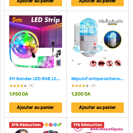
Ajouter au panier
Ajouter au panier
5M Bandes LED RGB 12V pour éclairage intérieur et extérieur
Répulsif antiparasitaire ultrasonique 2en1 et zapper d’insectes
(4)
(4)
1,950
DA
1,200
DA
Ajouter au panier
Ajouter au panier
31% Réduction
11% Réduction