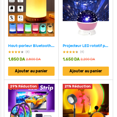
Haut-parleur Bluetooth + veilleuse tactile LED colorée /AUX / TF CART/USB
Projecteur LED rotatif produisant l’image d’un ciel étoilé, idéal pour la chambre d’un enfant
(4)
(4)
1,850
DA
1,650
DA
2,800
DA
2,200
DA
Ajouter au panier
Ajouter au panier
29% Réduction
21% Réduction