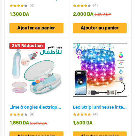
(4)
(4)
1,300
DA
2,800
DA
3,200
DA
Ajouter au panier
Ajouter au panier
26% Réduction
Lime à ongles électrique pour bébé
Led Strip lumineuse intelligente 5M USB Bluetooth pour décoration
(4)
(4)
1,850
DA
1,600
DA
2,500
DA