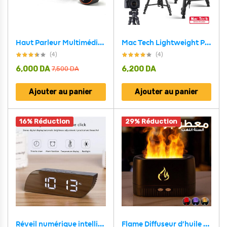
Haut Parleur Multimédia Subwoofer 2.1 Mt-Sb2100Suf
Mac Tech Lightweight Professional Telescopic Tripod MT-SUP501
(4)
(4)
6,000
DA
6,200
DA
7,500
DA
Ajouter au panier
Ajouter au panier
16% Réduction
29% Réduction
Réveil numérique intelligent horloge à affichage numérique miroir avec lumière LED
Flame Diffuseur d’huile essentielle et d’arôme pour aromathérapie