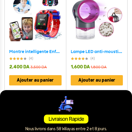
Montre intelligente Enfants Localisation Tracker SOS appel caméra
Lampe LED anti-moustiques USB silencieux
(4)
(4)
2,400
DA
1,600
DA
3,500
DA
1,800
DA
Ajouter au panier
Ajouter au panier
Livraison Rapide
Nous livrons dans 58 Wilayas entre 2 et 8 jours.