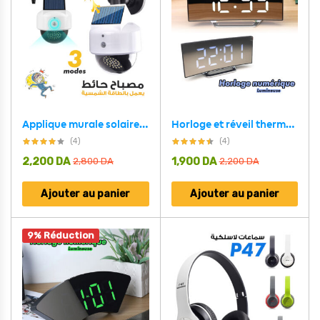
Applique murale solaire à 41 LED avec capteur de mouvement PIR ètanche
Horloge et réveil thermomètre de table electronique lumineux
(4)
(4)
2,200
DA
1,900
DA
2,800
DA
2,200
DA
Ajouter au panier
Ajouter au panier
9% Réduction