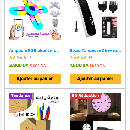
Ampoule RGB pliante haut-parleur Bluetooth, télécommande E27,48W
Rozia Tondeuse Cheveux et barbes Rechargeable Sans fil HQ207
(4)
(4)
2,800
DA
1,500
DA
3,000
DA
1,850
DA
Ajouter au panier
Ajouter au panier
Tendance
8% Réduction