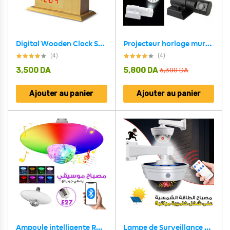
Digital Wooden Clock Sound Control VST-879
Projecteur horloge mural HD Rotation à 180 degrés 2 mode et 4 couleur
(4)
(4)
3,500
DA
5,800
DA
6,300
DA
Ajouter au panier
Ajouter au panier
Ampoule intelligente RGB avec haut-parleur Bluetooth 30W
Lampe de Surveillance extérieure solaire Anti-vol, capteur de mouvement PIR à Induction humaine