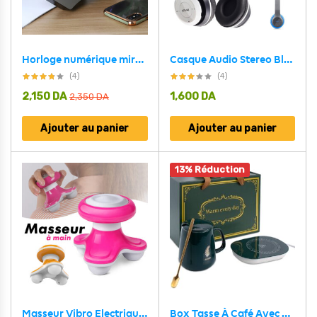
Horloge numérique miroir grand écran pour chambre à coucher
Casque Audio Stereo Bluetooth sans fil modèle P47 pliable
(4)
(4)
2,150
DA
1,600
DA
2,350
DA
Ajouter au panier
Ajouter au panier
13% Réduction
Masseur Vibro Electrique full body forme de triangle
Box Tasse À Café Avec Support Chauffant Électrique