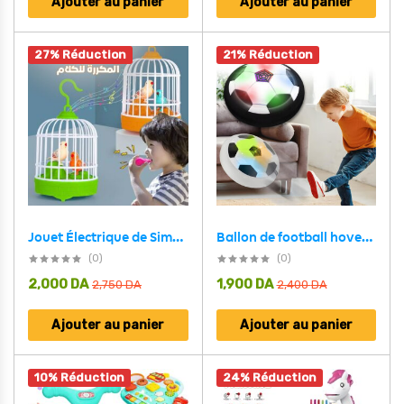
Ajouter au panier
Ajouter au panier
27% Réduction
21% Réduction
Ballon de football hover LED pour enfants – لعبة كرة القدم
Jouet Électrique de Simulation de Cage à Oiseaux avec Contrôle Sonore – لعبة قفص الطيور المكررة للكلام
(0)
(0)
2,000
DA
1,900
DA
2,750
DA
2,400
DA
Ajouter au panier
Ajouter au panier
10% Réduction
24% Réduction