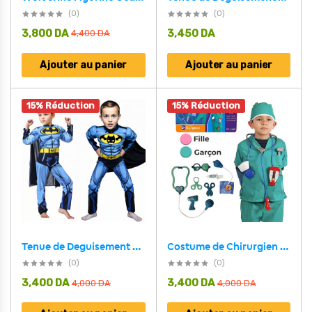
(0)
(0)
3,800
DA
3,450
DA
4,400
DA
Ajouter au panier
Ajouter au panier
15% Réduction
15% Réduction
Tenue de Deguisement Batman Bleu Pour Enfants
Costume de Chirurgien pour Enfants
(0)
(0)
3,400
DA
3,400
DA
4,000
DA
4,000
DA