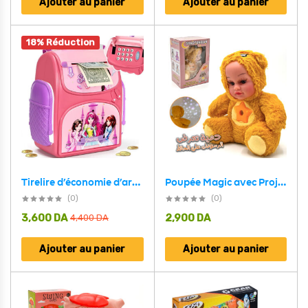
Ajouter au panier
Ajouter au panier
18% Réduction
Tirelire d’économie d’argent en pièces de monnaie réelles
Poupée Magic avec Projection Murale – Compagnon apaisant pour des nuits sereines
(0)
(0)
3,600
DA
2,900
DA
4,400
DA
Ajouter au panier
Ajouter au panier