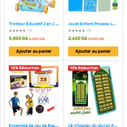
Jouet Enfant Pinceau Lumineux FunBlast Glow Crazy – لعبة أطفال فرشاة الرسم المضيئة
Trotteur Éducatif 2 en 1 avec Tableau de Dessin et Panneau Musical pour Bébé – مشاية تعليمية 2 في 1 مع لوحة رسم ولوحة موسيقية للأطفال
(0)
(0)
5,850
DA
2,650
DA
6,200
DA
3,200
DA
Ajouter au panier
Ajouter au panier
12% Réduction
13% Réduction
18-Chapter-Al-Quran Portable Baby Kid Quran Learning Machine Tablet – تعليم القرآن الكريم للطفل
Ensemble de Jeu de Basket-Ball Super Sport – مجموعة لعب كرة السلة