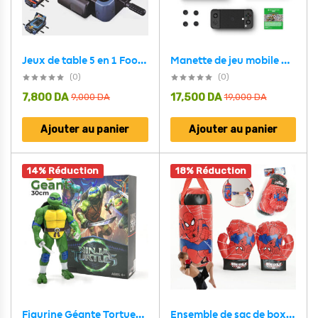
Jeux de table 5 en 1 Football, Hockey, Basketball, Tennis et Bowling
Manette de jeu mobile GameSir X2 Pro pour Android Type-C et iPhone 15 1 Mois Game Pass Ultimate
(0)
(0)
7,800
DA
17,500
DA
9,000
DA
19,000
DA
Ajouter au panier
Ajouter au panier
14% Réduction
18% Réduction
Figurine Géante Tortues Ninja 30 cm en PVC
Ensemble de sac de boxe pour enfants Spiderman