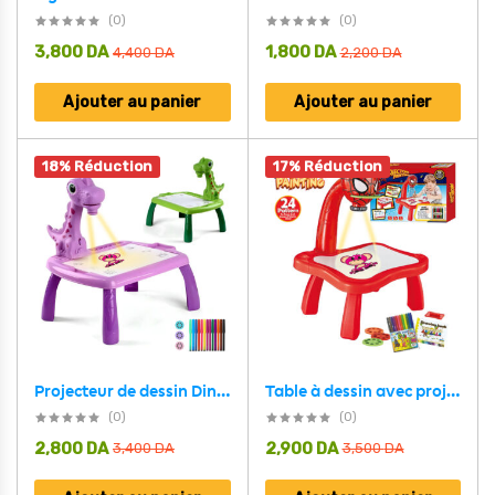
(0)
(0)
3,800
DA
1,800
DA
4,400
DA
2,200
DA
Ajouter au panier
Ajouter au panier
18% Réduction
17% Réduction
Projecteur de dessin Dino pour enfants avec 24 motifs colorés
Table à dessin avec projecteur 24 images différentes – Planche à dessin -rouge
(0)
(0)
2,800
DA
2,900
DA
3,400
DA
3,500
DA