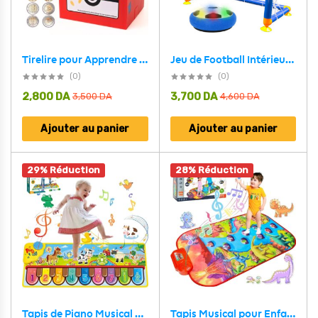
Jeu de Football Intérieur Hover avec But – لعبة كرة القدم مع المرمى
Tirelire pour Apprendre aux Enfants à économiser de L’argent – حصالة الأموال لتعليم الأطفال على التوفير
(0)
(0)
2,800
DA
3,700
DA
3,500
DA
4,600
DA
Ajouter au panier
Ajouter au panier
29% Réduction
28% Réduction
Tapis Musical pour Enfants 1-5 Ans – سجادة موسيقية للأطفال
Tapis de Piano Musical pour Enfants 3-6 Ans – حصيرة بيانو موسيقية للأطفال