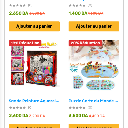
(0)
(0)
2,650
DA
1,400
DA
3,000
DA
1,600
DA
Ajouter au panier
Ajouter au panier
19% Réduction
20% Réduction
Puzzle Carte du Monde en Bois Pliable avec Drapeaux et Capitales – لعبة تعليمية للأطفال خريطة العالم مع الأعلام والعواصم
Sac de Peinture Aquarelle DIY avec 5 Stylos – حقيبة تلوين للفتيات
(0)
(0)
2,600
DA
3,500
DA
3,200
DA
4,400
DA