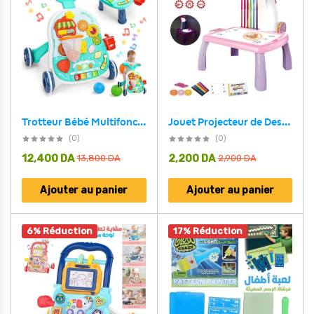
Jouet Projecteur de Dessin Aolieh, Table de Dessin Éducative pour Enfants avec Projecteur LED et Accessoires – لعبة جهاز عرض الرسم للأطفال
Trotteur Bébé Multifonction 4 en 1 avec Panneau de Jeu – مشاية أطفال متعددة الوظائف
(0)
(0)
12,400
DA
2,200
DA
13,800
DA
2,900
DA
Ajouter au panier
Ajouter au panier
6% Réduction
17% Réduction