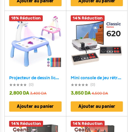
Ajouter au panier
Ajouter au panier
18% Réduction
14% Réduction
Projecteur de dessin licorne pour enfants avec 24 motifs colorés
Mini console de jeu rétro classique 620 Games avec 2 Manettes
(0)
(0)
2,800
DA
3,850
DA
3,400
DA
4,500
DA
Ajouter au panier
Ajouter au panier
14% Réduction
14% Réduction