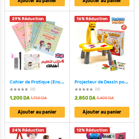
Ajouter au panier
Ajouter au panier
29% Réduction
16% Réduction
Projecteur de Dessin pour Enfants avec Crayons – جهاز عرض الرسم للأطفال مع أقلام تلوين
Cahier de Pratique (Ensemble de 4 Livres + 10 Recharges) English – كراس التدريب مجموعة من 4 كتب باللغة الإنجليزية
(0)
(0)
1,200
DA
2,850
DA
1,700
DA
3,400
DA
Ajouter au panier
Ajouter au panier
24% Réduction
12% Réduction