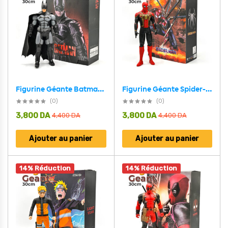
Figurine Géante Batman 30 cm en PVC Le Chevalier Noir à Collectionner
Figurine Géante Spider-Man 30 cm en PVC Le Super-Héros Mythique à Collectionner
(0)
(0)
3,800
DA
3,800
DA
4,400
DA
4,400
DA
Ajouter au panier
Ajouter au panier
14% Réduction
14% Réduction