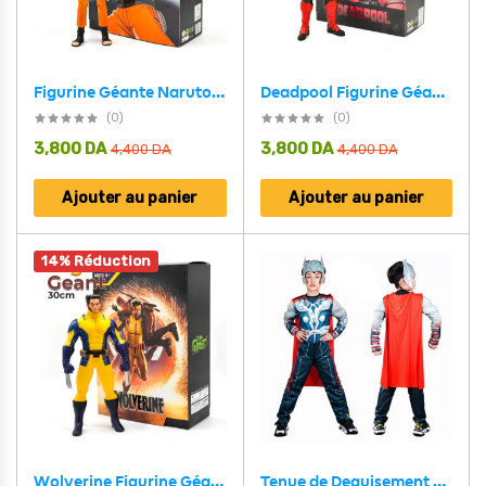
Figurine Géante Naruto 30 cm en PVC Le Héros de Konoha à Collectionner
Deadpool Figurine Géant 30cm en PVC
(0)
(0)
3,800
DA
3,800
DA
4,400
DA
4,400
DA
Ajouter au panier
Ajouter au panier
14% Réduction
Wolverine Figurine Géant 30cm en PVC
Tenue de Deguisement Muscle Thor Pour Enfants