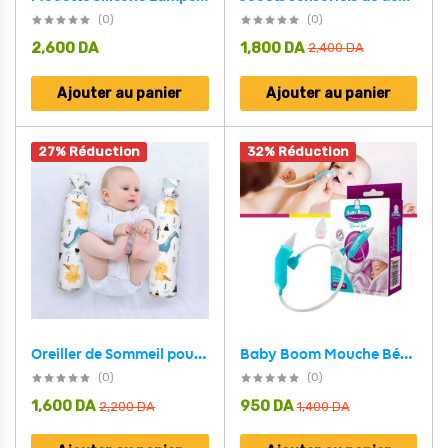
(0)
(0)
2,600
DA
1,800
DA
2,400
DA
Ajouter au panier
Ajouter au panier
27% Réduction
32% Réduction
Oreiller de Sommeil pour bébé Forme H pour empêcher les bébés de tomber du lit
Baby Boom Mouche Bébé Par Aspiration-Nouveau-Né / Enfant
(0)
(0)
1,600
DA
950
DA
2,200
DA
1,400
DA