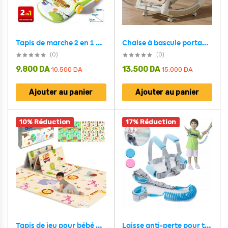
Chaise à bascule portable pour enfants avec poignée parentale inclinaison multi-positions – كرسي أطفال بعدة وضعيات للجلوس
Tapis de marche 2 en 1 pour enfants avec jouets pour bébés – بساط ألعاب ومشاية للأطفال
(0)
(0)
9,800
DA
13,500
DA
10,500
DA
15,000
DA
Ajouter au panier
Ajouter au panier
10% Réduction
17% Réduction
Laisse anti-perte pour tout-petit avec harnais pour la sécurité des enfants – حزام شد الأطفال
Tapis de jeu pour bébé pliable mousse XPE double face imperméable – بساط ألعاب للأطفال