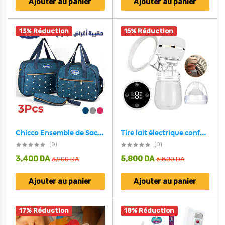
Ajouter au panier
Ajouter au panier
13% Réduction
15% Réduction
Chicco Ensemble de Sacs à Maman 3Pcs
Tire lait électrique confortable avancé FloraFlow NYK01
(0)
(0)
3,400
DA
5,800
DA
3,900
DA
6,800
DA
Ajouter au panier
Ajouter au panier
17% Réduction
18% Réduction