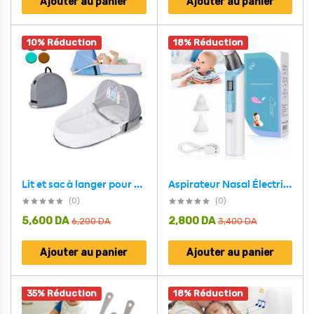
Ajouter au panier
Ajouter au panier
10% Réduction
18% Réduction
Aspirateur Nasal Électrique pour Bébé Adapté aux Nourrissons et Nouveau-nés – جهاز شفط للرضع
Lit et sac à langer pour enfants avec moustiquaire et auvent – سرير أطفال سهل النقل مع ناموسية مدمجة
(0)
(0)
5,600
DA
2,800
DA
6,200
DA
3,400
DA
Ajouter au panier
Ajouter au panier
35% Réduction
18% Réduction