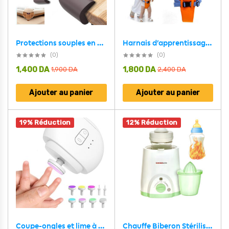
Protections souples en mousse pour les bords et les angles des meubles 8pcs – طقم حماية الأطفال
Harnais d’apprentissage de marche pour bébé
(0)
(0)
1,400
DA
1,800
DA
1,900
DA
2,400
DA
Ajouter au panier
Ajouter au panier
19% Réduction
12% Réduction
Chauffe Biberon Stérilisateur 4en1 SwingMed SM-A9028 – جهاز تسخين قارورات للرضيع
Coupe-ongles et lime à ongles électriques avec 9 têtes – جهاز قص الأظافر