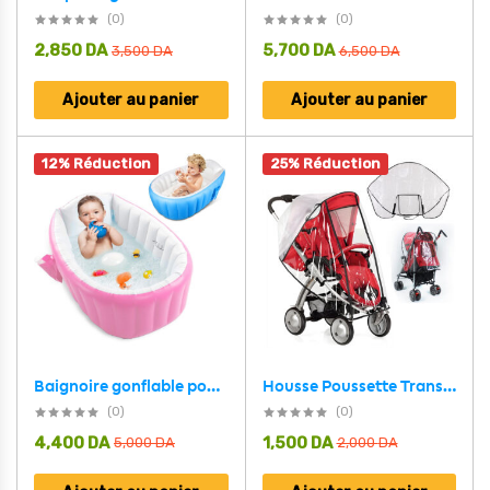
(0)
(0)
2,850
DA
5,700
DA
3,500
DA
6,500
DA
Ajouter au panier
Ajouter au panier
12% Réduction
25% Réduction
Housse Poussette Transparente et Imperméable Taille Standard – غطاء عربة الأطفال
Baignoire gonflable pour bébé antidérapante avec poche latéral – حوض الاستحمام قابل للنفخ للأطفال
(0)
(0)
4,400
DA
1,500
DA
5,000
DA
2,000
DA