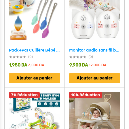
Monitor audio sans fil bidirectionnel pour chambre d’enfants V30 – جهاز مراقبة نوم الطفل
Pack 4Pcs Cuillère Bébé White Hot Thermosensible – طقم ملاعق لتغذية الأطفال مستشعرة للحرارة
(0)
(0)
1,950
DA
9,900
DA
3,000
DA
12,000
DA
Ajouter au panier
Ajouter au panier
7% Réduction
10% Réduction