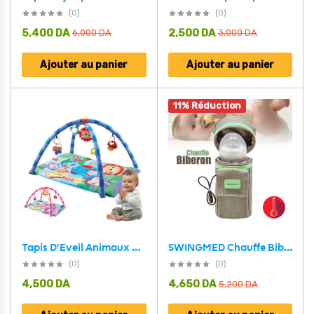
(0)
(0)
5,400
DA
2,500
DA
6,000
DA
3,000
DA
Ajouter au panier
Ajouter au panier
11% Réduction
SWINGMED Chauffe Biberon Maison et Voiture USB – سخان قارورة الحليب محمول
Tapis D’Eveil Animaux pour Bébé avec Miroir – بساط الألعاب لرضيع
(0)
(0)
4,500
DA
4,650
DA
5,200
DA