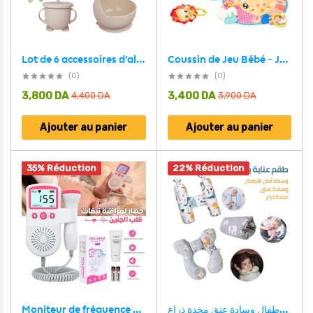
Coussin de Jeu Bébé – Jouet d’Éveil Sensoriel Montessori avec Animaux Sonores – وسادة البطن للرضع
Lot de 6 accessoires d’alimentation en silicone pour bébé – طقم تغذية للأطفال
(0)
(0)
3,800
DA
3,400
DA
4,400
DA
3,900
DA
Ajouter au panier
Ajouter au panier
35% Réduction
22% Réduction
طقم وسادات العناية بالرضيع 3 في 1 وسادة أمان الأطفال وسادة عنق مخدة ذراع
Moniteur de fréquence cardiaque fœtale – جهاز لمراقبة نبضات قلب الجنين