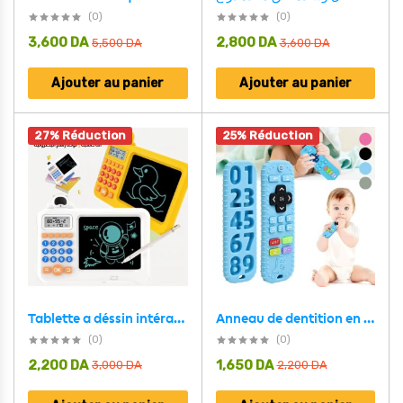
(0)
(0)
3,600
DA
2,800
DA
5,500
DA
3,600
DA
Ajouter au panier
Ajouter au panier
27% Réduction
25% Réduction
Tablette a déssin intéractive et calculatrice éducative pour enfants
Anneau de dentition en Silicone en forme de télécommande – عضاضة اطفال من سيليكون على شكل جهاز تحكم
(0)
(0)
2,200
DA
1,650
DA
3,000
DA
2,200
DA