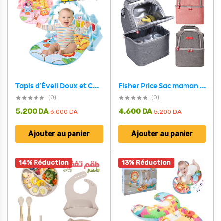
Fisher Price Sac maman avec Plusieurs Compartiments – حقيبة الرضيع
Tapis d’Éveil Doux et Coloré pour bébé Avec Piano – بساط ألعاب للأطفال
(0)
(0)
5,200
DA
4,600
DA
6,000
DA
5,200
DA
Ajouter au panier
Ajouter au panier
14% Réduction
13% Réduction