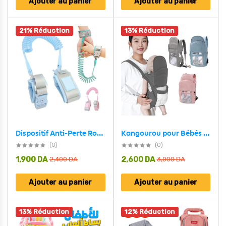
Ajouter au panier
Ajouter au panier
21% Réduction
13% Réduction
Kangourou pour Bébés et Tout-petits de 0 à 36 Mois avec Ceinture Réglable – حاملة رضيع مريحة
Dispositif Anti-Perte Rotatif 2 Mètres avec Serrure de Verrouillage – سوار بقفل أمان لشد الأطفال
(0)
(0)
1,900
DA
2,600
DA
2,400
DA
3,000
DA
Ajouter au panier
Ajouter au panier
13% Réduction
12% Réduction