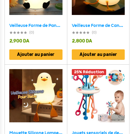
Veilleuse Forme de Panda Silicone Rechargeable Pour Bébé
Veilleuse Forme de Canard Silicone Rechargeable Pour Bébé ZH118
(0)
(0)
2,900
DA
2,800
DA
Ajouter au panier
Ajouter au panier
25% Réduction
Mouette Silicone Lampe Veilleuse Rechargeable Pour Bébé ZH117
Jouets sensoriels de dentition pour bébé, activités d’apprentissage pour les tout-petits