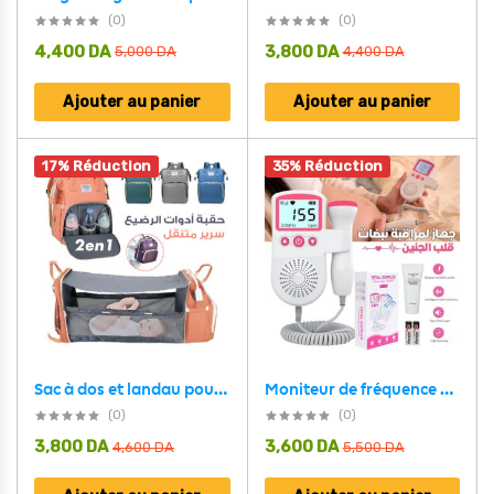
(0)
(0)
4,400
DA
3,800
DA
5,000
DA
4,400
DA
Ajouter au panier
Ajouter au panier
17% Réduction
35% Réduction
Sac à dos et landau pour bébé pliable 3in1
Moniteur de fréquence cardiaque fœtale – جهاز لمراقبة نبضات قلب الجنين
(0)
(0)
3,800
DA
3,600
DA
4,600
DA
5,500
DA