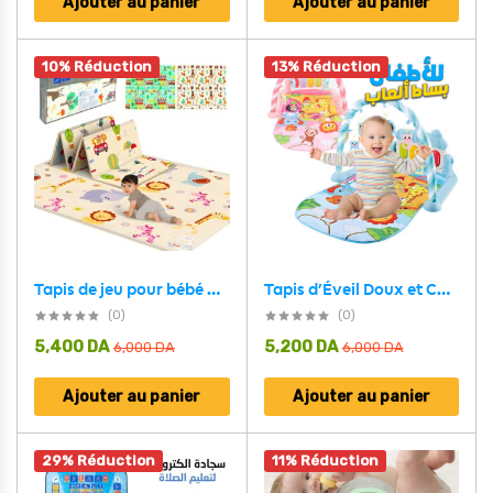
Ajouter au panier
Ajouter au panier
10% Réduction
13% Réduction
Tapis d’Éveil Doux et Coloré pour bébé Avec Piano – بساط ألعاب للأطفال
Tapis de jeu pour bébé pliable mousse XPE double face imperméable – بساط ألعاب للأطفال
(0)
(0)
5,400
DA
5,200
DA
6,000
DA
6,000
DA
Ajouter au panier
Ajouter au panier
29% Réduction
11% Réduction