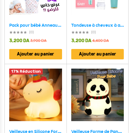
Pack pour bébé Anneau de dentition en Silicone ,Thermo-mètre et Mouche Bébé
Tondeuse à cheveux à aspiration automatique pour bébé avec affichage numérique ultra-silencieuse
(0)
(0)
3,200
DA
3,200
DA
3,900
DA
4,400
DA
Ajouter au panier
Ajouter au panier
17% Réduction
Veilleuse en Silicone Forme Unicorne pour Chambre d’enfant Rechargeable
Veilleuse Forme de Panda Silicone Rechargeable Pour Bébé