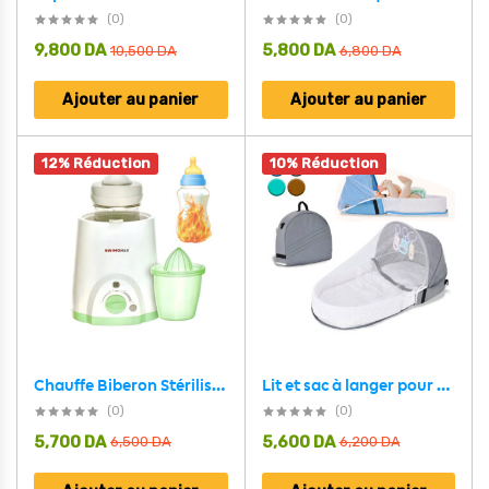
(0)
(0)
9,800
DA
5,800
DA
10,500
DA
6,800
DA
Ajouter au panier
Ajouter au panier
12% Réduction
10% Réduction
Lit et sac à langer pour enfants avec moustiquaire et auvent – سرير أطفال سهل النقل مع ناموسية مدمجة
Chauffe Biberon Stérilisateur 4en1 SwingMed SM-A9028 – جهاز تسخين قارورات للرضيع
(0)
(0)
5,700
DA
5,600
DA
6,500
DA
6,200
DA