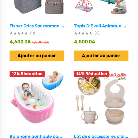
Tapis D’Eveil Animaux pour Bébé avec Miroir – بساط الألعاب لرضيع
Fisher Price Sac maman avec Plusieurs Compartiments – حقيبة الرضيع
(0)
(0)
4,600
DA
4,500
DA
5,200
DA
Ajouter au panier
Ajouter au panier
12% Réduction
14% Réduction
Lot de 6 accessoires d’alimentation en silicone pour bébé – طقم تغذية للأطفال
Baignoire gonflable pour bébé antidérapante avec poche latéral – حوض الاستحمام قابل للنفخ للأطفال