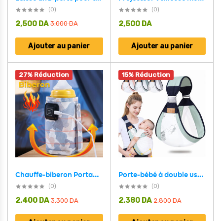
(0)
(0)
2,500
DA
2,500
DA
3,000
DA
Ajouter au panier
Ajouter au panier
27% Réduction
15% Réduction
Chauffe-biberon Portable USB pour bébé
Porte-bébé à double usage pour nouveau-né 0-36M en tissu maillé
(0)
(0)
2,400
DA
2,380
DA
3,300
DA
2,800
DA