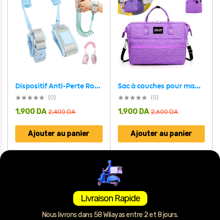
Sac à couches pour maman grande capacité Multi-Usage – حقيبة ادوات الرضيع
Dispositif Anti-Perte Rotatif 2 Mètres avec Serrure de Verrouillage – سوار بقفل أمان لشد الأطفال
(0)
(0)
1,900
DA
1,900
DA
2,400
DA
2,600
DA
Ajouter au panier
Ajouter au panier
Livraison Rapide
Nous livrons dans 58 Wilayas entre 2 et 8 jours.