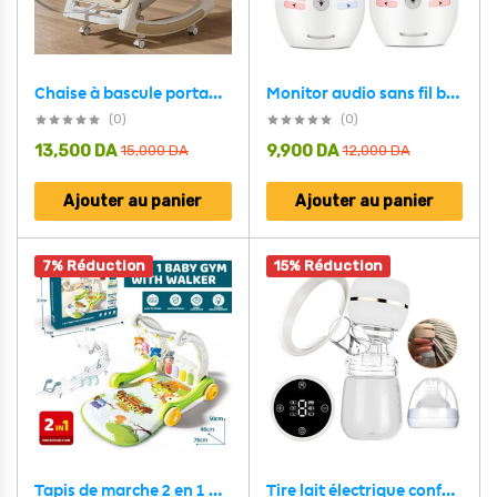
Monitor audio sans fil bidirectionnel pour chambre d’enfants V30 – جهاز مراقبة نوم الطفل
Chaise à bascule portable pour enfants avec poignée parentale inclinaison multi-positions – كرسي أطفال بعدة وضعيات للجلوس
(0)
(0)
13,500
DA
9,900
DA
15,000
DA
12,000
DA
Ajouter au panier
Ajouter au panier
7% Réduction
15% Réduction
Tapis de marche 2 en 1 pour enfants avec jouets pour bébés – بساط ألعاب ومشاية للأطفال
Tire lait électrique confortable avancé FloraFlow NYK01