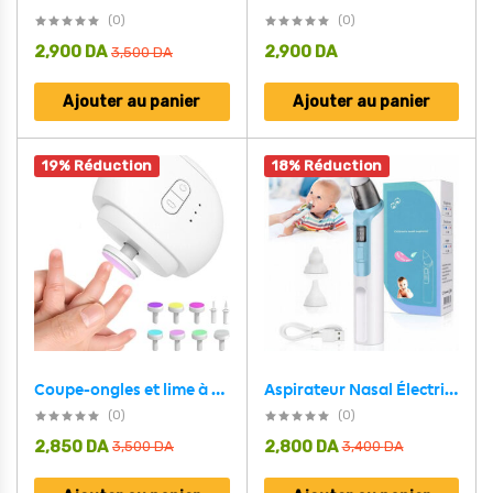
(0)
(0)
2,900
DA
2,900
DA
3,500
DA
Ajouter au panier
Ajouter au panier
19% Réduction
18% Réduction
Aspirateur Nasal Électrique pour Bébé Adapté aux Nourrissons et Nouveau-nés – جهاز شفط للرضع
Coupe-ongles et lime à ongles électriques avec 9 têtes – جهاز قص الأظافر
(0)
(0)
2,850
DA
2,800
DA
3,500
DA
3,400
DA