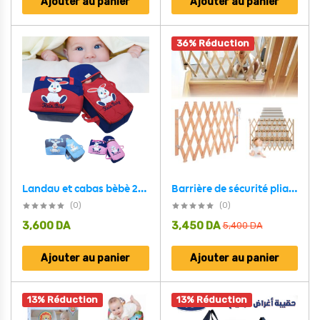
Ajouter au panier
Ajouter au panier
36% Réduction
Landau et cabas bèbè 2en1dessin animè 3D
Barrière de sécurité pliable en bois pour Enfant – حاجز حماية للأطفال متعدد الإستعمالات
(0)
(0)
3,600
DA
3,450
DA
5,400
DA
Ajouter au panier
Ajouter au panier
13% Réduction
13% Réduction