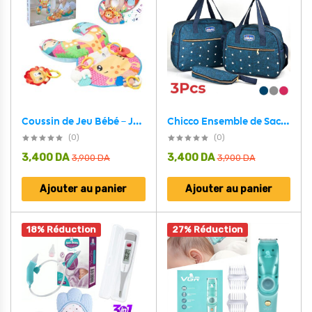
Coussin de Jeu Bébé – Jouet d’Éveil Sensoriel Montessori avec Animaux Sonores – وسادة البطن للرضع
Chicco Ensemble de Sacs à Maman 3Pcs
(0)
(0)
3,400
DA
3,400
DA
3,900
DA
3,900
DA
Ajouter au panier
Ajouter au panier
18% Réduction
27% Réduction