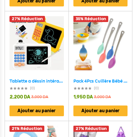
Ajouter au panier
Ajouter au panier
27% Réduction
35% Réduction
Tablette a déssin intéractive et calculatrice éducative pour enfants
Pack 4Pcs Cuillère Bébé White Hot Thermosensible – طقم ملاعق لتغذية الأطفال مستشعرة للحرارة
(0)
(0)
2,200
DA
1,950
DA
3,000
DA
3,000
DA
Ajouter au panier
Ajouter au panier
21% Réduction
27% Réduction