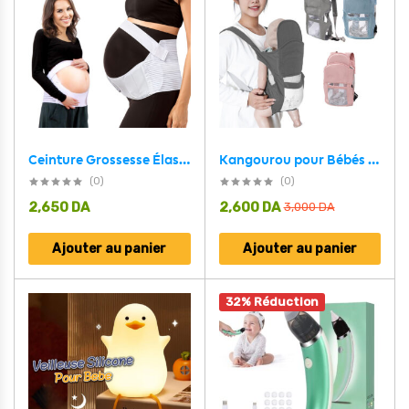
Ceinture Grossesse Élastique et Confortable
Kangourou pour Bébés et Tout-petits de 0 à 36 Mois avec Ceinture Réglable – حاملة رضيع مريحة
(0)
(0)
2,650
DA
2,600
DA
3,000
DA
Ajouter au panier
Ajouter au panier
32% Réduction