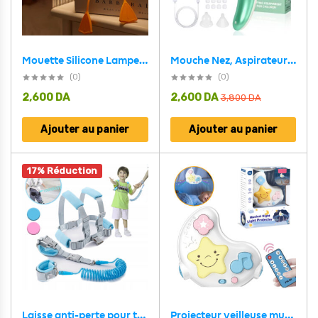
Mouette Silicone Lampe Veilleuse Rechargeable Pour Bébé ZH117
Mouche Nez, Aspirateur nasal électrique pour bébé 2 Tailles D’embouts – شفاطة الأنف الكهربائية للطفل
(0)
(0)
2,600
DA
2,600
DA
3,800
DA
Ajouter au panier
Ajouter au panier
17% Réduction
Laisse anti-perte pour tout-petit avec harnais pour la sécurité des enfants – حزام شد الأطفال
Projecteur veilleuse musicale avec télécommande pour bébé