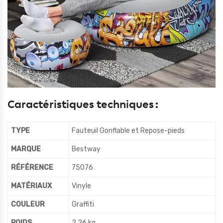
Caractéristiques techniques :
TYPE
Fauteuil Gonflable et Repose-pieds
MARQUE
Bestway
R
ÉFÉRENCE
75076
MATÉRIAUX
Vinyle
COULEUR
Graffiti
POIDS
2.26 kg