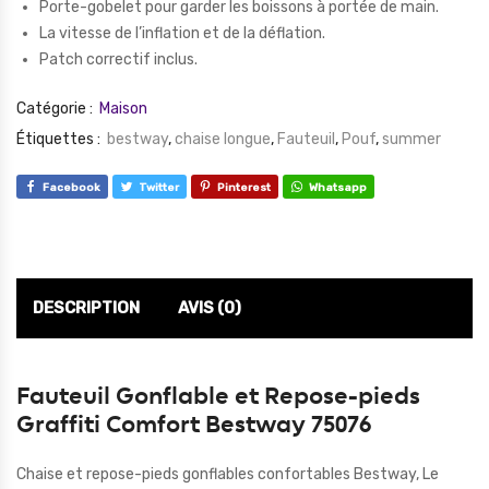
Porte-gobelet pour garder les boissons à portée de main.
La vitesse de l’inflation et de la déflation.
Patch correctif inclus.
Catégorie :
Maison
Étiquettes :
bestway
,
chaise longue
,
Fauteuil
,
Pouf
,
summer
Facebook
Twitter
Pinterest
Whatsapp
DESCRIPTION
AVIS (0)
Fauteuil Gonflable et Repose-pieds
Graffiti Comfort Bestway 75076
Chaise et repose-pieds gonflables confortables Bestway, Le