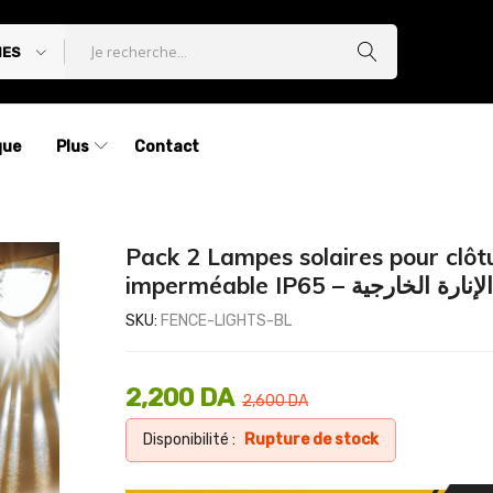
IES
que
Plus
Contact
Pack 2 Lampes solaires pour clôt
imperméable IP65 – الخارجية
SKU:
FENCE-LIGHTS-BL
2,200
DA
2,600
DA
Disponibilité :
Rupture de stock