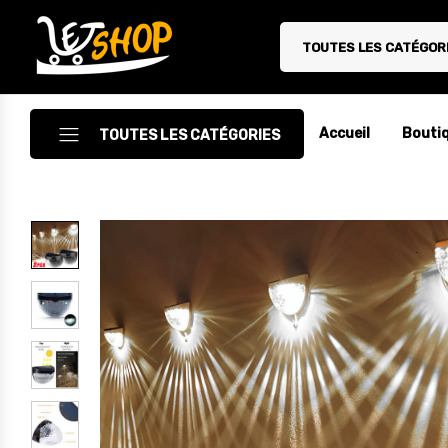
TOUTES LES CATÉGOR
Letshop.dz
Accueil
Bouti
TOUTES LES CATÉGORIES
Accessoires
Accessoires Auto/Moto
Accessoires PC
Camping & Randonnée
Cuisine
Décoration
Electroménager