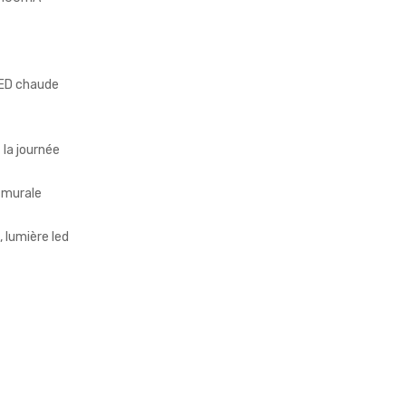
LED chaude
 la journée
e murale
, lumière led