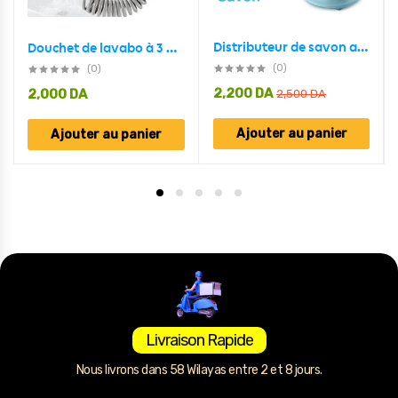
Distributeur de savon automatique à capteur sans contact 300 ml
Douchet de lavabo à 3 Modes réglables télescopique
(0)
(0)
2,200
DA
2,000
DA
2,500
DA
Ajouter au panier
Ajouter au panier
Livraison Rapide
Nous livrons dans 58 Wilayas entre 2 et 8 jours.