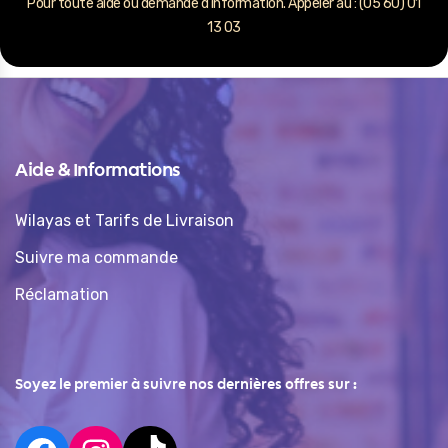
Pour toute aide ou demande d’information. Appeler au : (05 60) 01
13 03
Aide & Informations
Wilayas et Tarifs de Livraison
Suivre ma commande
Réclamation
Soyez le premier à suivre nos dernières offres sur :