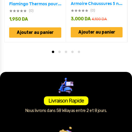
Armoire Chaussures 5 niveaux étagères 15 paires ou plus très pratique pour Salon, Chambre et Entrée
Flamingo Thermos pour tasses à café de 380ML en acier inoxydable
(0)
(0)
3,000
DA
1,950
DA
4,100
DA
Ajouter au panier
Ajouter au panier
Livraison Rapide
Nous livrons dans 58 Wilayas entre 2 et 8 jours.